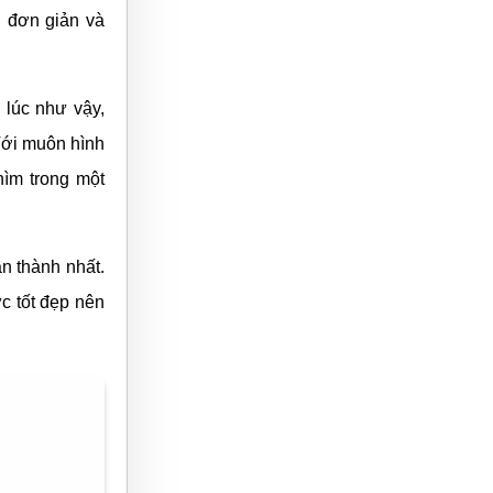
h đơn giản và
 lúc như vậy,
Với muôn hình
ìm trong một
ân thành nhất.
c tốt đẹp nên