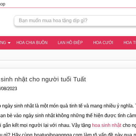
hop
ƠNG
HOA CHIA BUỒN
LAN HỒ ĐIỆP
HOA CƯỚI
HOA 
sinh nhật cho người tuổi Tuất
/08/2023
 ngày sinh nhật là một món quà tinh tế và mang nhiều ý nghĩa.
bạn bè vào ngày sinh nhật không những thể hiện được tình cảm 
i gắn kết mọi người lại với nhau. Vậy tặng
hoa sinh nhật
cho ng
ều gì? Hãy cùng hoatuoihoangnga.com làm rõ vấn đề này qua 