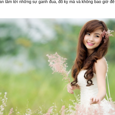
n tâm tới những sự ganh đua, đố kỵ mà và không bao giờ đ