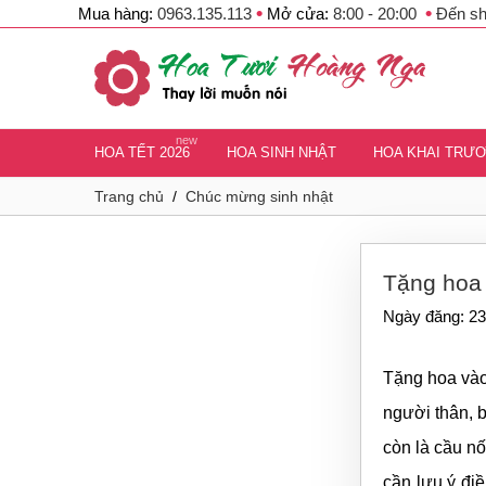
•
•
Mua hàng:
0963.135.113
Mở cửa:
8:00 - 20:00
Đến s
new
HOA TẾT 2026
HOA SINH NHẬT
HOA KHAI TRƯ
Trang chủ
/
Chúc mừng sinh nhật
Tặng hoa 
Ngày đăng: 23
Tặng hoa vào
người thân, 
còn là cầu nố
cần lưu ý đi