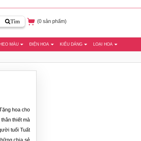
Tìm
(
0
sản phẩm)
THEO MÀU
ĐIỆN HOA
KIỂU DÁNG
LOẠI HOA
 Tặng hoa cho
thân thiết mà
ười tuổi Tuất
những chia sẻ