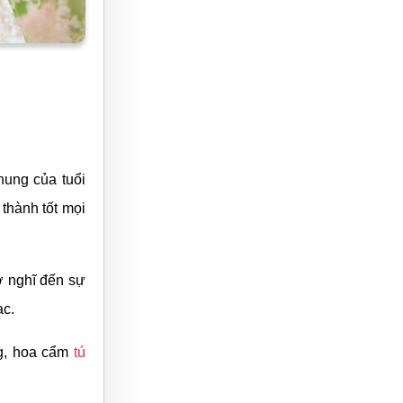
hung của tuổi
 thành tốt mọi
ờ nghĩ đến sự
ạc.
ng, hoa cẩm
tú