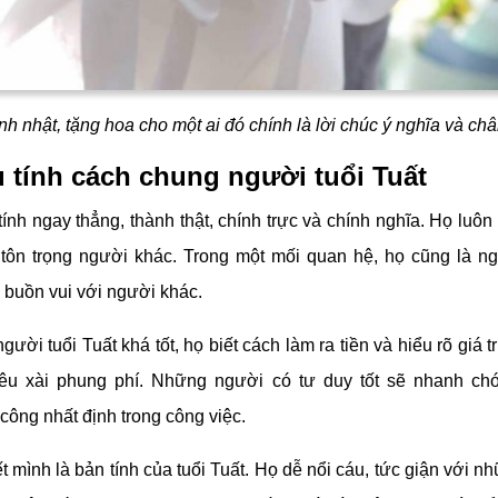
h nhật, tặng hoa cho một ai đó chính là lời chúc ý nghĩa và ch
u tính cách chung người tuổi Tuất
tính ngay thẳng, thành thật, chính trực và chính nghĩa. Họ luô
tôn trọng người khác. Trong một mối quan hệ, họ cũng là ng
 buồn vui với người khác.
gười tuổi Tuất khá tốt, họ biết cách làm ra tiền và hiểu rõ giá tr
iêu xài phung phí. Những người có tư duy tốt sẽ nhanh ch
công nhất định trong công việc.
 mình là bản tính của tuổi Tuất. Họ dễ nổi cáu, tức giận với n