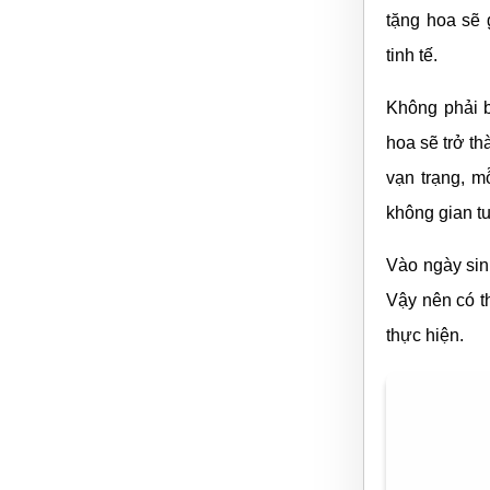
tặng hoa sẽ 
tinh tế.
Không phải b
hoa sẽ trở t
vạn trạng, 
không gian tu
Vào ngày sinh
Vậy nên có t
thực hiện.