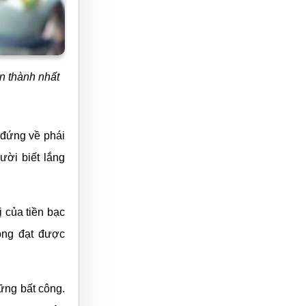
ân thành nhất
n đứng về phái
ười biết lắng
ị của tiền bạc
óng đạt được
hững bất công.