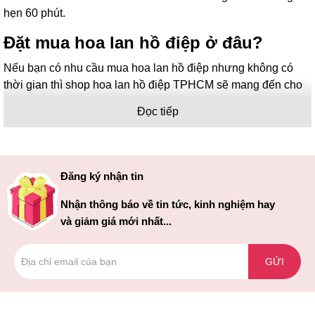
hẹn 60 phút.
Đặt mua hoa lan hồ điệp ở đâu?
Nếu bạn có nhu cầu mua hoa lan hồ điệp nhưng không có
thời gian thì shop hoa lan hồ điệp TPHCM sẽ mang đến cho
bạn chậu hoa lan đẹp nhất chỉ trong 60 phút với 1 thao tác đặt
Đọc tiếp
hàng tại website hoặc liên hệ hotline đặt hàng:
0947.749.109
(Mr.Hoàng)
0936.998.900 (Mr.Khánh)
Các màu hoa lan hồ điệp?
Đăng ký nhận tin
Hiện tại có rất nhiều loại hoa lan hồ điệp với nhiều màu khác
Nhận thông báo về tin tức, kinh nghiệm hay
nhau, nhưng phổ biến ở Việt Nam nói chung và TPHCM nói
và giảm giá mới nhất...
riêng thì có 4 màu phổ biến:
Màu trắng
GỬI
Màu vàng
Màu tím đậm
Màu tím nhạt (đột biến)