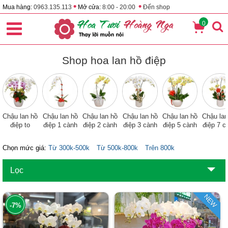
•
•
Mua hàng:
0963.135.113
Mở cửa:
8:00 - 20:00
Đến shop
0
Shop hoa lan hồ điệp
Chậu lan hồ
Chậu lan hồ
Chậu lan hồ
Chậu lan hồ
Chậu lan hồ
Chậu lan
điệp to
điệp 1 cành
điệp 2 cành
điệp 3 cành
điệp 5 cành
điệp 7 c
Chọn mức giá:
Từ 300k-500k
Từ 500k-800k
Trên 800k
Lọc
NEW
-7%