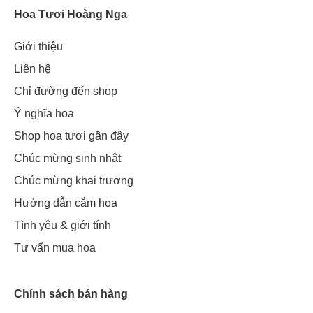
Hoa Tươi Hoàng Nga
Với mỗi màu sẽ có ý nghĩa khác nhau, bạn có thể tham khảo
bài viết
Lan hồ điệp - loài hoa mang vẻ đẹp kiêu sa và sang
Giới thiệu
trọng
để biết thêm nhé.
Liên hệ
Chỉ đường đến shop
Ý nghĩa hoa
Shop hoa tươi gần đây
Chúc mừng sinh nhật
Chúc mừng khai trương
Hướng dẫn cắm hoa
Tình yêu & giới tính
Tư vấn mua hoa
Chính sách bán hàng