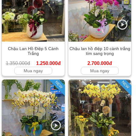
Chậu Lan Hồ Điệp 5 Cành
Chậu lan hồ điệp 10 cành trắng
Trắng
tím sang trọng
1.350.000đ
1.250.000đ
2.700.000đ
Mua ngay
Mua ngay
NEW
NEW