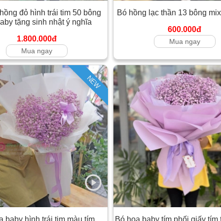
hồng đỏ hình trái tim 50 bông
Bó hồng lạc thần 13 bông mix
aby tặng sinh nhật ý nghĩa
600.000đ
1.800.000đ
Mua ngay
Mua ngay
NEW
 baby hình trái tim màu tím
Bó hoa baby tím phối giấy tím