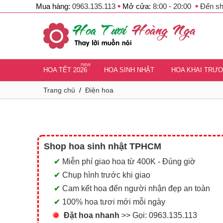
•
•
Mua hàng:
0963.135.113
Mở cửa:
8:00 - 20:00
Đến s
new
HOA TẾT 2026
HOA SINH NHẬT
HOA KHAI TRƯ
Trang chủ
/
Điện hoa
Shop hoa sinh nhật TPHCM
✔
Miễn phí giao hoa từ 400K - Đúng giờ
✔
Chụp hình trước khi giao
✔
Cam kết hoa đến người nhận đẹp an toàn
✔
100% hoa tươi mới mỗi ngày
Đặt hoa nhanh
>> Gọi:
0963.135.113