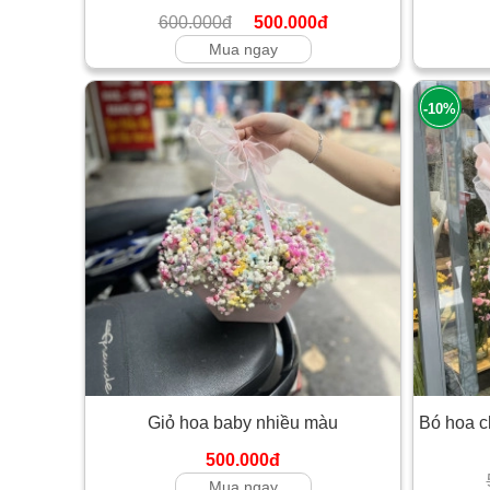
600.000đ
500.000đ
Mua ngay
-10%
Giỏ hoa baby nhiều màu
Bó hoa c
500.000đ
Mua ngay