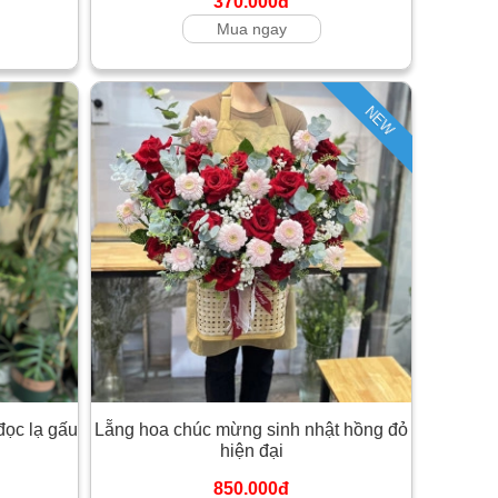
370.000đ
Mua ngay
NEW
đọc lạ gấu
Lẵng hoa chúc mừng sinh nhật hồng đỏ
hiện đại
850.000đ