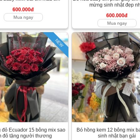
mừng sinh nhật đẹp nh
600.000đ
600.000đ
Mua ngay
Mua ngay
NEW
 đỏ Ecuador 15 bông mix sao
Bó hồng kem 12 bông mix b
m đỏ tặng người thương
sinh nhật bạn gái