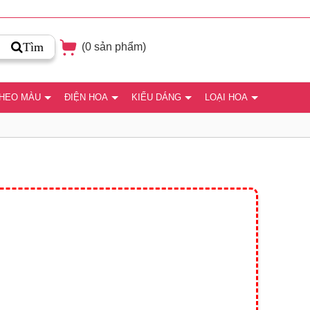
Tìm
(
0
sản phẩm)
THEO MÀU
ĐIỆN HOA
KIỂU DÁNG
LOẠI HOA