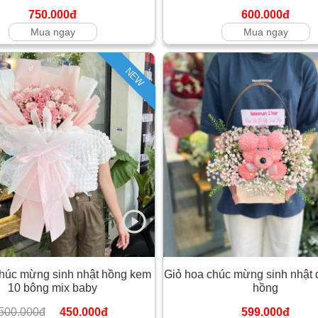
750.000đ
600.000đ
Mua ngay
Mua ngay
NEW
húc mừng sinh nhật hồng kem
Giỏ hoa chúc mừng sinh nhật 
10 bông mix baby
hồng
500.000đ
450.000đ
599.000đ