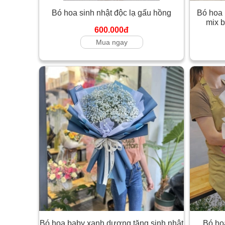
Bó hoa sinh nhật độc lạ gấu hồng
Bó hoa 
mix b
600.000đ
Mua ngay
Bó hoa baby xanh dương tặng sinh nhật
Bó hoa