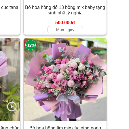
 cúc tana
Bó hoa hồng đỏ 13 bông mix baby tặng
sinh nhật ý nghĩa
500.000đ
Mua ngay
-12%
 tặng chúc
Bó hoa hồng tím mix cúc ping pong