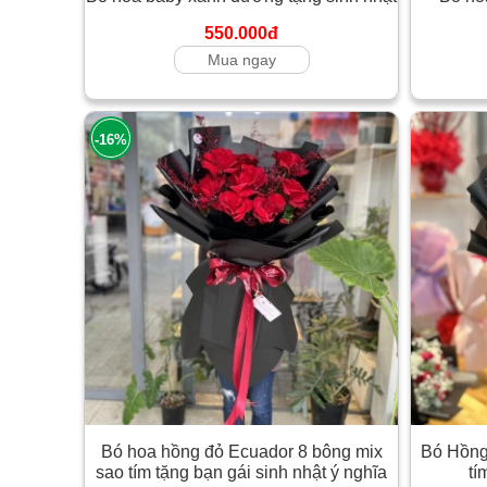
550.000đ
Mua ngay
-16%
Bó hoa hồng đỏ Ecuador 8 bông mix
Bó Hồng
sao tím tặng bạn gái sinh nhật ý nghĩa
tí