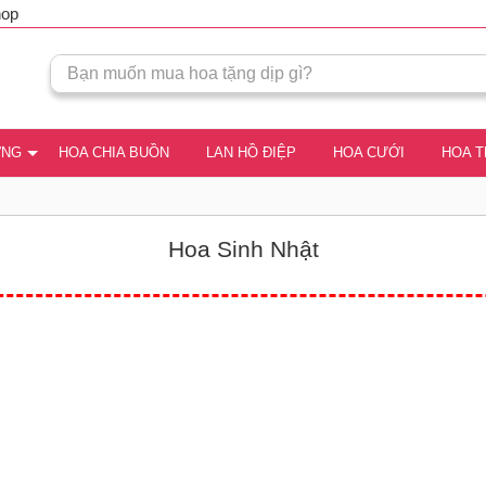
hop
ƠNG
HOA CHIA BUỒN
LAN HỒ ĐIỆP
HOA CƯỚI
HOA 
Hoa Sinh Nhật