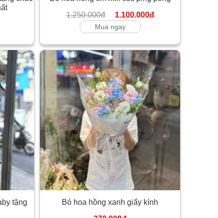
ất
1.250.000đ
1.100.000đ
Mua ngay
aby tặng
Bó hoa hồng xanh giấy kính