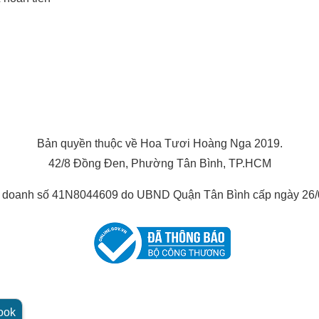
Bản quyền thuộc về Hoa Tươi Hoàng Nga 2019.
42/8 Đồng Đen, Phường Tân Bình, TP.HCM
h doanh số 41N8044609 do UBND Quận Tân Bình cấp ngày 26/
Hoa cẩm chướng
Vì vậy, khi đưa một bó hoa cẩm chướng cho chị gái, điều đó có nghĩ
ook