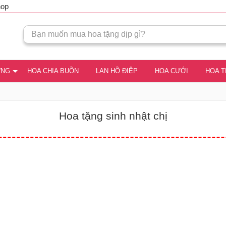
hop
ƠNG
HOA CHIA BUỒN
LAN HỒ ĐIỆP
HOA CƯỚI
HOA 
Hoa tặng sinh nhật chị