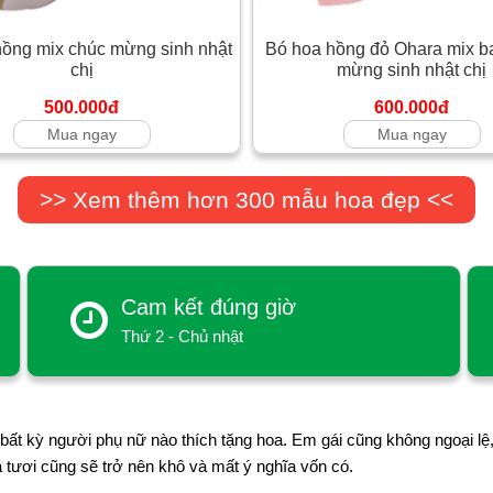
ồng mix chúc mừng sinh nhật
Bó hoa hồng đỏ Ohara mix b
chị
mừng sinh nhật chị
500.000đ
600.000đ
Mua ngay
Mua ngay
>> Xem thêm hơn 300 mẫu hoa đẹp <<
Cam kết đúng giờ
Thứ 2 - Chủ nhật
ất kỳ người phụ nữ nào thích tặng hoa. Em gái cũng không ngoại lệ,
a tươi cũng sẽ trở nên khô và mất ý nghĩa vốn có.