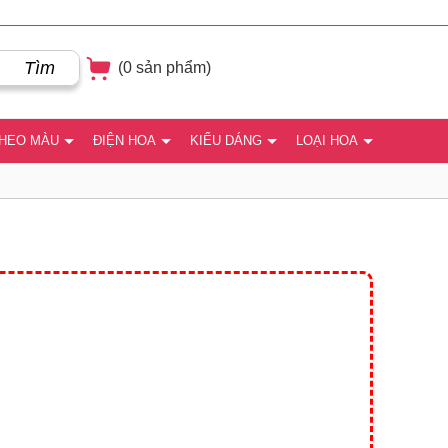
Tìm
(
0
sản phẩm)
THEO MÀU
ĐIỆN HOA
KIỂU DÁNG
LOẠI HOA