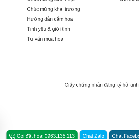
Chúc mừng khai trương
Hoa cẩm chướng
Hướng dẫn cắm hoa
Tình yêu & giới tính
Tư vấn mua hoa
Giấy chứng nhận đăng ký hộ kin
Hầu hết các hoa cẩm chướng cho thấy tình yêu tình yêu. 
Gọi đặt hoa: 0963.135.113
Chat Zalo
Chat Faceb