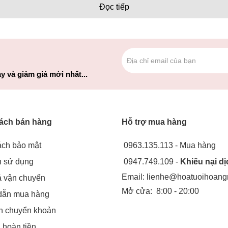
Đọc tiếp
y và giảm giá mới nhất...
ách bán hàng
Hỗ trợ mua hàng
Hoa hồng
ách bảo mật
0963.135.113 - Mua hàng
a tượng trưng khác nhau. Ví dụ, hoa hồng đỏ là biểu tượng của tình 
h sử dụng
0947.749.109 -
Khiếu nại dị
vợ vào ngày sinh nhật của họ.
Email:
lienhe@hoatuoihoan
á vận chuyển
Mở cửa:
8:00 - 20:00
o thấy sự chú ý của bạn đến người nhận một cách tinh tế, nhẹ nhàn
dẫn mua hàng
ên riêng của nó. Nếu ai đó cung cấp cho bạn một loạt tỷ tỷ, điều đó
in chuyển khoản
& hoàn tiền