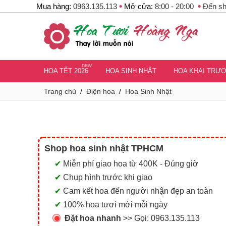
•
•
Mua hàng:
0963.135.113
Mở cửa:
8:00 - 20:00
Đến s
new
HOA TẾT 2026
HOA SINH NHẬT
HOA KHAI TRƯ
Trang chủ
/
Điện hoa
/
Hoa Sinh Nhật
Shop hoa sinh nhật TPHCM
✔
Miễn phí giao hoa từ 400K - Đúng giờ
✔
Chụp hình trước khi giao
✔
Cam kết hoa đến người nhận đẹp an toàn
✔
100% hoa tươi mới mỗi ngày
Đặt hoa nhanh
>> Gọi:
0963.135.113