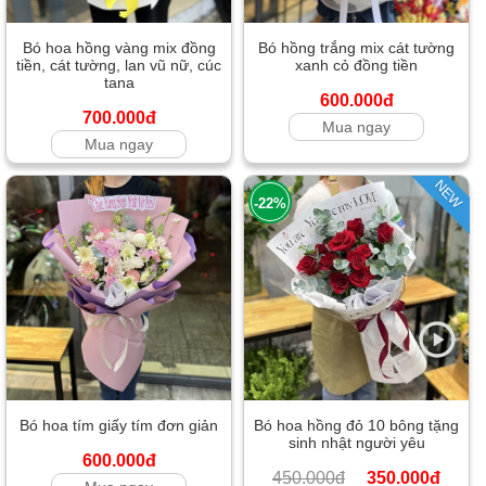
Bó hoa hồng vàng mix đồng
Bó hồng trắng mix cát tường
tiền, cát tường, lan vũ nữ, cúc
xanh cỏ đồng tiền
tana
600.000đ
700.000đ
Mua ngay
Mua ngay
NEW
-22%
Bó hoa tím giấy tím đơn giản
Bó hoa hồng đỏ 10 bông tặng
sinh nhật người yêu
600.000đ
450.000đ
350.000đ