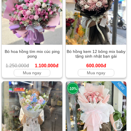
Bó hoa hồng tím mix cúc ping
Bó hồng kem 12 bông mix baby
pong
tặng sinh nhật bạn gái
1.250.000đ
1.100.000đ
600.000đ
Mua ngay
Mua ngay
NEW
-10%