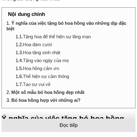
Nội dung chính
1.
Ý nghĩa của việc tặng bó hoa hồng vào những dịp đặc
biệt
1.1.
Tặng hoa để thể hiện sự lãng mạn
1.2.
Hoa đám cưới
1.3.
Hoa tặng sinh nhật
1.4.
Tặng vào ngày của mẹ
1.5.
Hoa hồng cảm ơn
1.6.
Thể hiện sự cảm thông
1.7.
Tạo sự vui vẻ
2.
Một số mẫu bó hoa hồng đẹp nhất
3.
Bó hoa hồng hợp với những ai?
Ý nghĩa của việc tặng bó hoa hồng
Đọc tiếp
vào những dịp đặc biệt