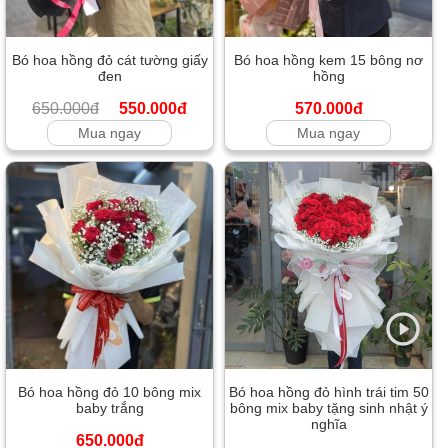
Bó hoa hồng đỏ cát tường giấy
Bó hoa hồng kem 15 bông nơ
đen
hồng
650.000đ
550.000đ
570.000đ
Mua ngay
Mua ngay
Bó hoa hồng đỏ 10 bông mix
Bó hoa hồng đỏ hình trái tim 50
baby trắng
bông mix baby tặng sinh nhật ý
nghĩa
650.000đ