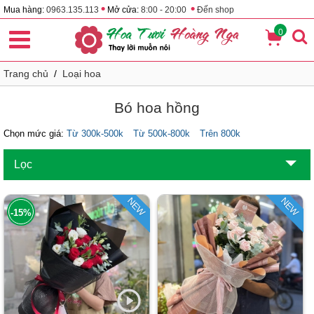
•
•
Mua hàng:
0963.135.113
Mở cửa:
8:00 - 20:00
Đến shop
0
Trang chủ
/
Loại hoa
Bó hoa hồng
Chọn mức giá:
Từ 300k-500k
Từ 500k-800k
Trên 800k
Lọc
NEW
NEW
-15%