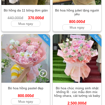
Bó hồng da 11 bông đơn giản
Bó hoa hồng juliet tặng người
yêu
440.000đ
370.000đ
800.000đ
Mua ngay
Mua ngay
NEW
NEW
Bó hoa hồng pastel đẹp
Bó hoa chúc mừng sinh nhật
khổng lồ : cúc mẫu đơn mix
800.000đ
hồng ohara, cát tường và baby
Mua ngay
2.500.000đ