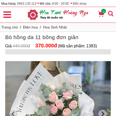
•
•
Mua hàng:
0963.135.113
Mở cửa:
8:00 - 20:00
Đến shop
0
Trang chủ
/
Điện hoa
/
Hoa Sinh Nhật
Bó hồng da 11 bông đơn giản
370.000đ
Giá
440.000đ
(Mã sản phẩm: 1383)