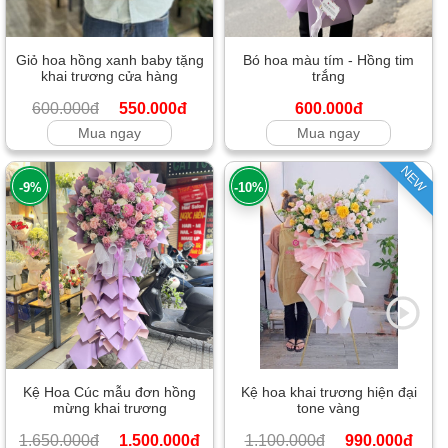
Giỏ hoa hồng xanh baby tặng
Bó hoa màu tím - Hồng tim
khai trương cửa hàng
trắng
600.000đ
550.000đ
600.000đ
Mua ngay
Mua ngay
NEW
-9%
-10%
Kệ Hoa Cúc mẫu đơn hồng
Kệ hoa khai trương hiện đại
mừng khai trương
tone vàng
1.650.000đ
1.500.000đ
1.100.000đ
990.000đ