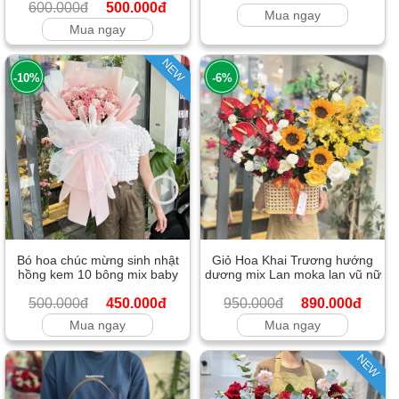
600.000đ
500.000đ
Mua ngay
Mua ngay
NEW
-10%
-6%
Bó hoa chúc mừng sinh nhật
Giỏ Hoa Khai Trương hướng
hồng kem 10 bông mix baby
dương mix Lan moka lan vũ nữ
500.000đ
450.000đ
950.000đ
890.000đ
Mua ngay
Mua ngay
NEW