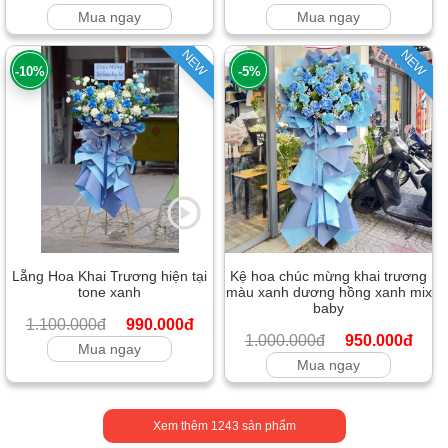
Mua ngay
Mua ngay
NEW
NEW
-10%
-5%
Lẵng Hoa Khai Trương hiện tại
Kệ hoa chúc mừng khai trương
tone xanh
màu xanh dương hồng xanh mix
baby
1.100.000đ
990.000đ
1.000.000đ
950.000đ
Mua ngay
Mua ngay
Xem thêm
1243
sản phẩm