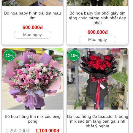
Bó hoa baby hình trái tim màu
Bó hoa baby tím phối giấy tím
tím
tặng chúc mừng sinh nhật đẹp
nhất
600.000đ
600.000đ
Mua ngay
Mua ngay
-12%
-16%
Bó hoa hồng tím mix cúc ping
Bó hoa hồng đỏ Ecuador 8 bông
pong
mix sao tím tặng bạn gái sinh
nhật ý nghĩa
1.250.000đ
1.100.000đ