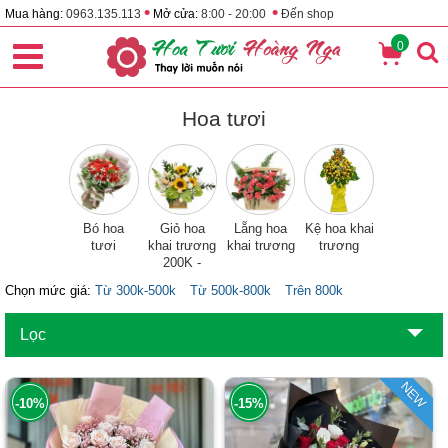
•
•
Mua hàng:
0963.135.113
Mở cửa:
8:00 - 20:00
Đến shop
0
Hoa tươi
Bó hoa
Giỏ hoa
Lẵng hoa
Kệ hoa khai
tươi
khai trương
khai trương
trương
200K -
300K -
Chọn mức giá:
Từ 300k-500k
Từ 500k-800k
Trên 800k
500K
Lọc
NEW
-10%
-15%