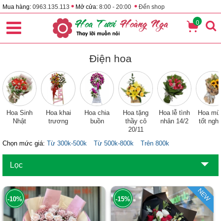
•
•
Mua hàng:
0963.135.113
Mở cửa:
8:00 - 20:00
Đến shop
0
Điện hoa
Hoa Sinh
Hoa khai
Hoa chia
Hoa tặng
Hoa lễ tình
Hoa mừ
Nhật
trương
buồn
thầy cô
nhân 14/2
tốt ngh
20/11
Chọn mức giá:
Từ 300k-500k
Từ 500k-800k
Trên 800k
Lọc
NEW
-10%
-15%