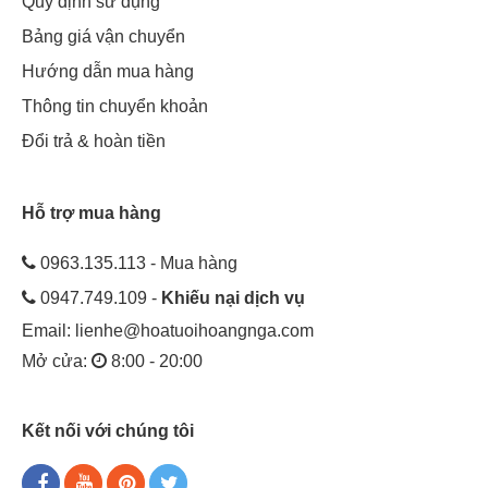
Quy định sử dụng
vân chưa biết lựa chọn địa chỉ nào thì bạn hãy đến với Hoa
Bảng giá vận chuyển
Tươi Hoàng Nga. Chúng tôi sẽ giúp bạn có được những sản
Hướng dẫn mua hàng
phẩm tốt nhất để trao gửi cho những người thân yêu.
Thông tin chuyển khoản
Đổi trả & hoàn tiền
Hỗ trợ mua hàng
0963.135.113 - Mua hàng
0947.749.109 -
Khiếu nại dịch vụ
Email:
lienhe@hoatuoihoangnga.com
Mở cửa:
8:00 - 20:00
Kết nối với chúng tôi