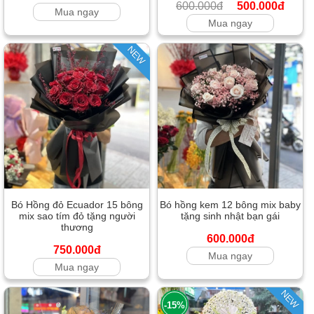
600.000đ
500.000đ
Mua ngay
Mua ngay
NEW
Bó Hồng đỏ Ecuador 15 bông
Bó hồng kem 12 bông mix baby
mix sao tím đỏ tặng người
tặng sinh nhật bạn gái
thương
600.000đ
750.000đ
Mua ngay
Mua ngay
NEW
-15%