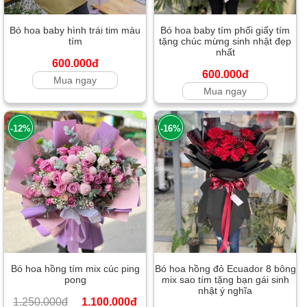
Bó hoa baby hình trái tim màu
Bó hoa baby tím phối giấy tím
tím
tặng chúc mừng sinh nhật đẹp
nhất
600.000đ
600.000đ
Mua ngay
Mua ngay
-12%
-16%
Bó hoa hồng tím mix cúc ping
Bó hoa hồng đỏ Ecuador 8 bông
pong
mix sao tím tặng bạn gái sinh
nhật ý nghĩa
1.250.000đ
1.100.000đ