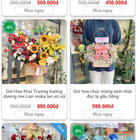
550.000đ
500.000đ
500.000đ
450.000đ
Mua ngay
Mua ngay
-6%
Giỏ Hoa Khai Trương hướng
Giỏ hoa chúc mừng sinh nhật
dương mix Lan moka lan vũ nữ
đọc lạ gấu hồng
950.000đ
890.000đ
599.000đ
Mua ngay
Mua ngay
NEW
-8%