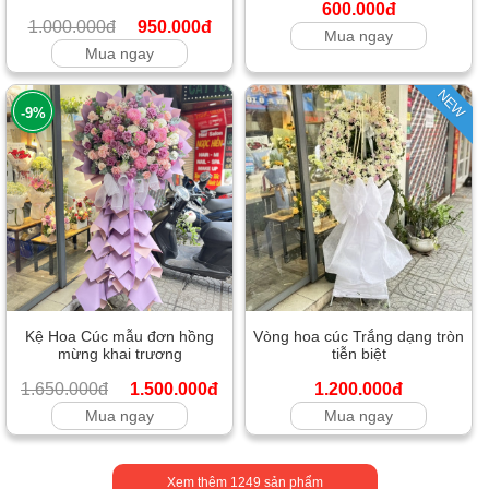
600.000đ
1.000.000đ
950.000đ
Mua ngay
Mua ngay
NEW
-9%
Kệ Hoa Cúc mẫu đơn hồng
Vòng hoa cúc Trắng dạng tròn
mừng khai trương
tiễn biệt
1.650.000đ
1.500.000đ
1.200.000đ
Mua ngay
Mua ngay
Xem thêm
1249
sản phẩm