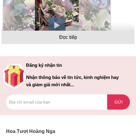
Đọc tiếp
Hoa 8/3 đẹp tặng mẹ, người yêu và sếp nhân ngày quốc tế
Đăng ký nhận tin
phụ nữ
Nhận thông báo về tin tức, kinh nghiệm hay
Ngày quốc tế phụ nữ là một dịp vô cùng đặc biệt trong năm.
và giảm giá mới nhất...
Đây là ngày tất cả phái mạnh trên toàn thế giới có thể bày tỏ
sự quan tâm, tình cảm của mình cho phụ nữ. Một trong những
điều đặc biệt nhất mà chúng ta có thể làm chính là tặng
GỬI
những bó hoa 8/3 tươi thắm.
Ngày 8 tháng 3 là dịp quan trọng để thể hiện tình cảm và lòng
biết ơn trong ngày quốc tế phụ nữ 8/3 đối với những người
Hoa Tươi Hoàng Nga