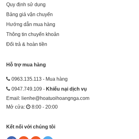
Quy định sử dụng
Bảng giá vận chuyển
Hướng dẫn mua hàng
Thông tin chuyển khoản
Đổi trả & hoàn tiền
Hỗ trợ mua hàng
0963.135.113 - Mua hàng
0947.749.109 -
Khiếu nại dịch vụ
Email:
lienhe@hoatuoihoangnga.com
Mở cửa:
8:00 - 20:00
8/3 là dịp để bày tỏ tình cảm với phụ nữ
Cuộc đấu tranh này đã khiến cho Hoàng đế Nga khi đó phải
Kết nối với chúng tôi
thoái vị và phụ nữ cũng được có quyền bỏ phiếu, mang lại sự
bình đẳng trong chế độ quân chủ. Chính sự thành công này