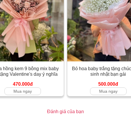
a hồng kem 9 bông mix baby
Bó hoa baby trắng tặng ch
tặng Valentine's day ý nghĩa
sinh nhật bạn gái
470.000đ
500.000đ
Mua ngay
Mua ngay
Đánh giá của bạn