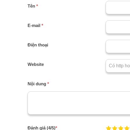
Tên
*
E-mail
*
Điện thoại
Website
Nội dung
*
Đánh giá (4/5)
*