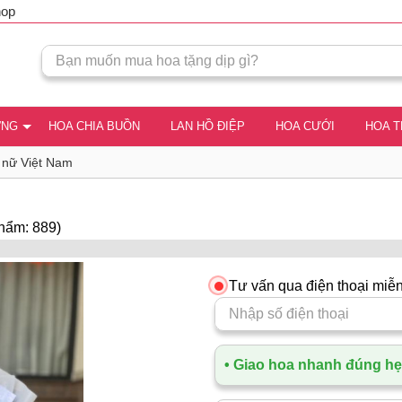
hop
ƠNG
HOA CHIA BUỒN
LAN HỒ ĐIỆP
HOA CƯỚI
HOA 
ụ nữ Việt Nam
hẩm: 889)
Tư vấn qua điện thoại miễn
• Giao hoa nhanh đúng hẹn