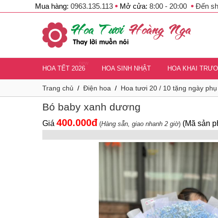
•
•
Mua hàng:
0963.135.113
Mở cửa:
8:00 - 20:00
Đến s
new
HOA TẾT 2026
HOA SINH NHẬT
HOA KHAI TRƯ
Trang chủ
/
Điện hoa
/
Hoa tươi 20 / 10 tặng ngày ph
Bó baby xanh dương
400.000đ
Giá
(Mã sản p
(
Hàng sẵn, giao nhanh 2 giờ
)