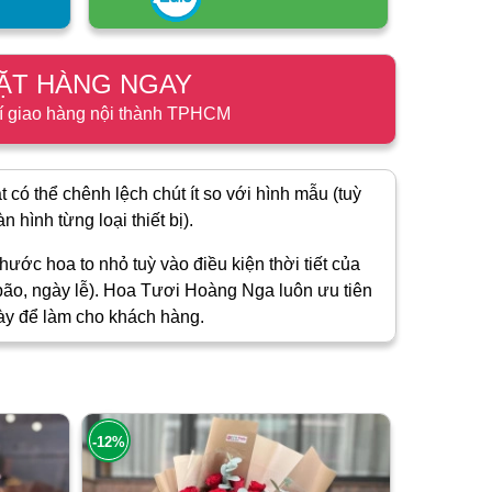
ẶT HÀNG NGAY
í giao hàng nội thành TPHCM
 có thể chênh lệch chút ít so với hình mẫu (tuỳ
 hình từng loại thiết bị).
hước hoa to nhỏ tuỳ vào điều kiện thời tiết của
ão, ngày lễ). Hoa Tươi Hoàng Nga luôn ưu tiên
ày để làm cho khách hàng.
-12%