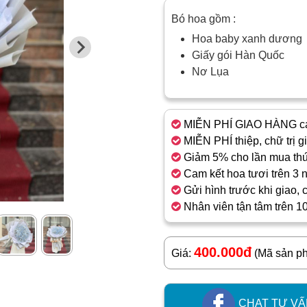
Bó hoa gồm :
Hoa baby xanh dương
Giấy gói Hàn Quốc
Nơ Lụa
MIỄN PHÍ GIAO HÀNG cá
MIỄN PHÍ thiệp, chữ trị g
Giảm 5% cho lần mua thứ
Cam kết hoa tươi trên 3 
Gửi hình trước khi giao, 
Nhân viên tận tâm trên 1
400.000đ
Giá:
(Mã sản p
CHAT TƯ VẤ