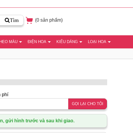
Tìm
(
0
sản phẩm)
THEO MÀU
ĐIỆN HOA
KIỂU DÁNG
LOẠI HOA
 phí
GỌI LẠI CHO TÔI
, gửi hình trước và sau khi giao.