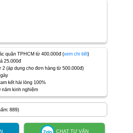
c quận TPHCM từ 400.000đ (
xem chi tiết
)
iá 25.000đ
 2 (áp dụng cho đơn hàng từ 500.000đ)
ngày
cam kết hài lòng 100%
0 năm kinh nghiệm
hẩm: 889)
N
CHAT TƯ VẤN