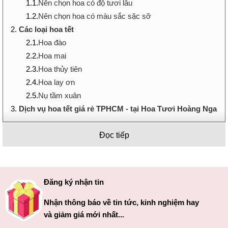
1.1.
Nên chọn hoa có độ tươi lâu
1.2.
Nên chọn hoa có màu sắc sặc sỡ
2.
Các loại hoa tết
2.1.
Hoa đào
2.2.
Hoa mai
2.3.
Hoa thủy tiên
2.4.
Hoa lay ơn
2.5.
Nụ tầm xuân
3.
Dịch vụ hoa tết giá rẻ TPHCM - tại Hoa Tươi Hoàng Nga
Đọc tiếp
Kinh nghiệm chọn hoa tết
Ngoài việc thường xuyên được sử dụng làm quà trong những
dịp quan trọng thì hoa còn là sản phẩm không thể thiếu trong
những dịp quan trọng, đặc biệt là dịp tết nguyên đán. Nếu bạn
Đăng ký nhận tin
đang đau đầu không biết làm thế nào để chọn được hoa tết
Nhận thông báo về tin tức, kinh nghiệm hay
vừa đảm bảo tính thẩm mỹ vừa có giá thành phải chăng? Vậy
và giảm giá mới nhất...
thì shop Hoa tươi Hoàng Nga sẽ chia sẻ đến bạn những bí