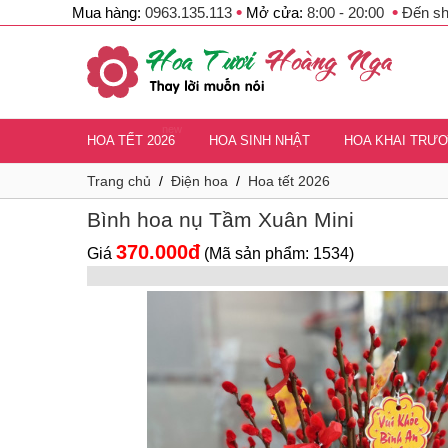
•
•
Mua hàng:
0963.135.113
Mở cửa:
8:00 - 20:00
Đến s
new
HOA TẾT 2026
HOA SINH NHẬT
HOA KHAI TRƯ
Trang chủ
/
Điện hoa
/
Hoa tết 2026
Bình hoa nụ Tầm Xuân Mini
370.000đ
Giá
(Mã sản phẩm: 1534)