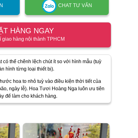
N
CHAT TƯ VẤN
ẶT HÀNG NGAY
í giao hàng nội thành TPHCM
 có thể chênh lệch chút ít so với hình mẫu (tuỳ
 hình từng loại thiết bị).
hước hoa to nhỏ tuỳ vào điều kiện thời tiết của
ão, ngày lễ). Hoa Tươi Hoàng Nga luôn ưu tiên
ày để làm cho khách hàng.