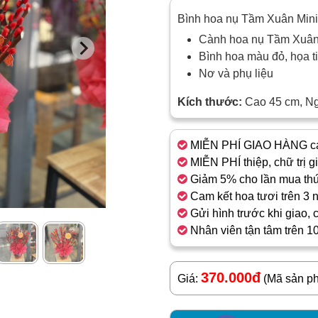
Bình hoa nụ Tầm Xuân Mini
Cành hoa nụ Tầm Xuân
Bình hoa màu đỏ, họa ti
Nơ và phụ liệu
Kích thước:
Cao 45 cm, N
MIỄN PHÍ GIAO HÀNG cá
MIỄN PHÍ thiệp, chữ trị g
Giảm 5% cho lần mua thứ
Cam kết hoa tươi trên 3 
Gửi hình trước khi giao, 
Nhân viên tận tâm trên 1
370.000đ
Giá:
(Mã sản p