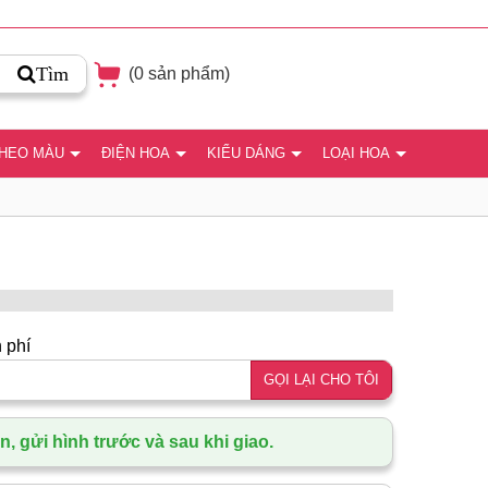
Tìm
(
0
sản phẩm)
THEO MÀU
ĐIỆN HOA
KIỂU DÁNG
LOẠI HOA
 phí
GỌI LẠI CHO TÔI
, gửi hình trước và sau khi giao.