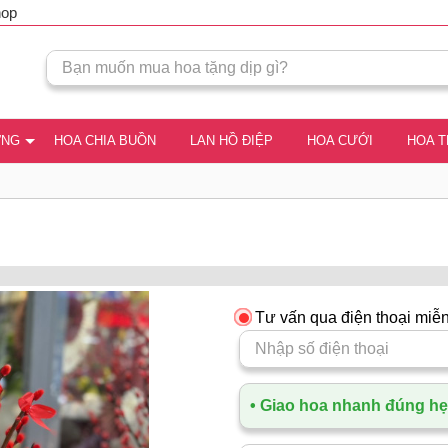
hop
ƠNG
HOA CHIA BUỒN
LAN HỒ ĐIỆP
HOA CƯỚI
HOA 
Tư vấn qua điện thoại miễn
• Giao hoa nhanh đúng hẹn