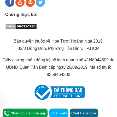
yêu thích đều được đội ngũ nhân viên chọn lọc kỹ lưỡng, bảo
quản chuyên nghiệp theo phương pháp phun sương hiện
Chứng thực bởi
đại.
Nhờ yếu tố đó, bạn hoàn toàn có thể yên tâm về chất lượng
sản phẩm khi tin tưởng chọn hoa tại Hoa tươi Hoàng Nga.
Không chỉ có vậy, bàn tay khéo léo của kỹ thuật viên trang trí
Bản quyền thuộc về Hoa Tươi Hoàng Nga 2019.
hoa do chính shop đào tạo, những sản phẩm hoa tươi nhân
42/8 Đồng Đen, Phường Tân Bình, TP.HCM
Ngày Phụ nữ Việt Nam (20/10) vừa tinh tế, vừa đẹp mắt, lại
bắt kịp xu hướng của tiệm hoa này chắc chắn làm bạn hài
Giấy chứng nhận đăng ký hộ kinh doanh số 41N8044609 do
lòng.
UBND Quận Tân Bình cấp ngày 26/09/2019. Mã số thuế:
8358464300
Ngoài ra với
dịch vụ điện hoa
giao
hoa 20/10
nhanh trong 60
phút, đúng hẹn sẽ mang đến cho bạn những bó hoa tươi mới
nhất chỉ với 1 cuộc điện thoại.
Nhấn gọi đặt hoa gấp
Chat Zalo
Chat Facebook