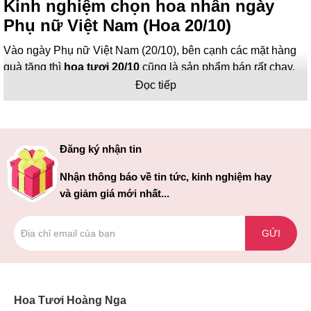
Kinh nghiệm chọn hoa nhân ngày
Phụ nữ Việt Nam (Hoa 20/10)
Vào ngày Phụ nữ Việt Nam (20/10), bên cạnh các mặt hàng
quà tặng thì
hoa tươi 20/10
cũng là sản phẩm bán rất chạy.
Nhiều cơ sở kinh doanh hoa thậm chí còn bị cháy hàng,
Đọc tiếp
không đủ nguyên liệu hoa để bán. Vì vậy để tránh tình trạng
không mua được hoa hoặc không còn hoa đẹp để chọn, bạn
nên đặt trước. Hiện có hai cách giúp bạn đặt hoa trước. Thứ
Đăng ký nhận tin
nhất là đến tận cửa hàng và thứ hai là đặt online trên mạng.
Nhận thông báo về tin tức, kinh nghiệm hay
Dù chọn cách thứ nhất hay cách thứ hai thì bạn cũng cần ưu
và giảm giá mới nhất...
tiên tìm đến những cơ sở cung cấp hoa uy tín như Hoa tươi
Hoàng Nga. Tại những địa chỉ này, bạn sẽ không bị hét giá
dịch vụ và hạn chế phát sinh chi phí vào dịp cao điểm mua
GỬI
hoa như ngày 20/10.
Ngoài ra, việc đặt được hoa tại nơi kinh doanh hoa tươi đáng
tin cậy còn đảm bảo hoa luôn ở trạng thái hoàn hảo nhất khi
Hoa Tươi Hoàng Nga
được giao đến tay khách hàng. Đặc biệt, shop hoa tươi