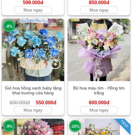
599.000đ
850.000đ
Mua ngay
Mua ngay
-8%
Giỏ hoa hồng xanh baby tặng
Bó hoa màu tím - Hồng tim
khai trương cửa hàng
trắng
600.000đ
550.000đ
600.000đ
Mua ngay
Mua ngay
NEW
-9%
-10%