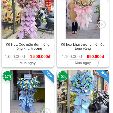
Kệ Hoa Cúc mẫu đơn hồng
Kệ hoa khai trương hiện đại
mừng khai trương
tone vàng
1.650.000đ
1.500.000đ
1.100.000đ
990.000đ
Mua ngay
Mua ngay
NEW
NEW
-10%
-5%