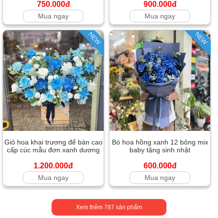
750.000đ
900.000đ
Mua ngay
Mua ngay
NEW
NEW
Giỏ hoa khai trương để bàn cao
Bó hoa hồng xanh 12 bông mix
cấp cúc mẫu đơn xanh dương
baby tặng sinh nhật
1.200.000đ
600.000đ
Mua ngay
Mua ngay
Xem thêm
787
sản phẩm