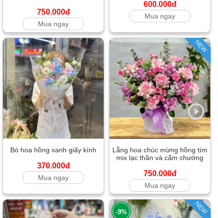
600.000đ
750.000đ
Mua ngay
Mua ngay
NEW
Bó hoa hồng xanh giấy kính
Lẵng hoa chúc mừng hồng tím
mix lạc thần và cẩm chướng
370.000đ
750.000đ
Mua ngay
Mua ngay
NEW
-9%