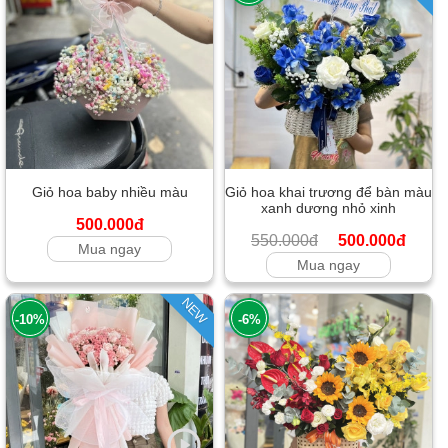
Giỏ hoa baby nhiều màu
Giỏ hoa khai trương để bàn màu
xanh dương nhỏ xinh
500.000đ
550.000đ
500.000đ
Mua ngay
Mua ngay
NEW
-10%
-6%