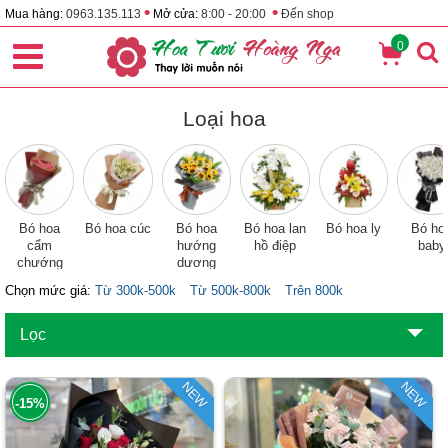
•
•
Mua hàng:
0963.135.113
Mở cửa:
8:00 - 20:00
Đến shop
0
Loại hoa
Bó hoa
Bó hoa cúc
Bó hoa
Bó hoa lan
Bó hoa ly
Bó ho
cẩm
hướng
hồ điệp
baby
chướng
dương
Chọn mức giá:
Từ 300k-500k
Từ 500k-800k
Trên 800k
Lọc
NEW
NEW
-15%