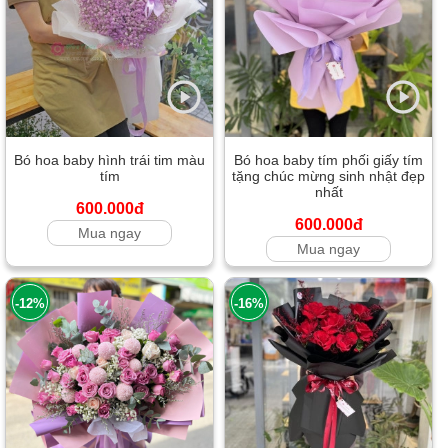
Bó hoa baby hình trái tim màu
Bó hoa baby tím phối giấy tím
tím
tặng chúc mừng sinh nhật đẹp
nhất
600.000đ
600.000đ
Mua ngay
Mua ngay
-12%
-16%