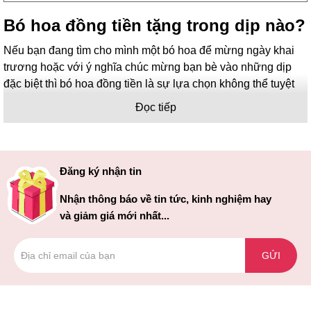
Bó hoa đồng tiền tặng trong dịp nào?
Nếu bạn đang tìm cho mình một bó hoa để mừng ngày khai
trương hoặc với ý nghĩa chúc mừng bạn bè vào những dịp
đặc biệt thì bó hoa đồng tiền là sự lựa chọn không thể tuyệt
vời hơn.
Đọc tiếp
Hoa đồng tiền với nhiều màu sắc khác nhau, giúp bạn có thể
dễ dàng có nhiều sự lựa chọn theo sở thích, mong muốn của
mình. Một bó hoa đồng tiền tràn ngập màu sắc, tươi mới, tinh
Đăng ký nhận tin
khôi như một lời chúc mừng chân thành nhất đối với những
người bạn yêu quý về những điều may mắn sắp tới, về một
Nhận thông báo về tin tức, kinh nghiệm hay
tương lai rạng rỡ, ngập tràn hạnh phúc sau này.
và giảm giá mới nhất...
Hoặc một bó hoa đồng tiền đồng màu: màu vàng, màu đỏ,
màu xanh, màu hồng… được điểm thêm vào đó: hoa baby,
GỬI
hoa sao sẽ là một sự lựa chọn tuyệt vời. Nó không những có
vẻ đẹp độc đáo, tươi mới, hài hòa về bố cục mà còn có ý
nghĩa mong muốn những bình an, hạnh phúc nhất đến với