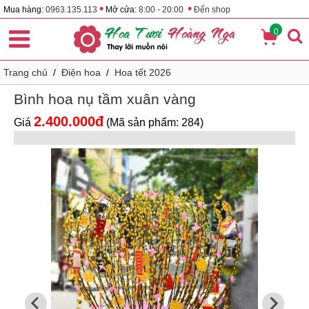
•
•
Mua hàng:
0963.135.113
Mở cửa:
8:00 - 20:00
Đến shop
0
Trang chủ
/
Điện hoa
/
Hoa tết 2026
Bình hoa nụ tầm xuân vàng
2.400.000đ
Giá
(Mã sản phẩm: 284)