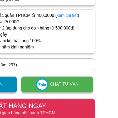
c quận TPHCM từ 400.000đ (
xem chi tiết
)
iá 25.000đ
 2 (áp dụng cho đơn hàng từ 500.000đ)
ngày
cam kết hài lòng 100%
0 năm kinh nghiệm
hẩm: 297)
N
CHAT TƯ VẤN
ẶT HÀNG NGAY
í giao hàng nội thành TPHCM