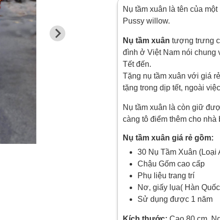
Nụ tầm xuân là tên của một l
Pussy willow.
Nụ tầm xuân
tượng trưng c
đình ở Việt Nam nói chung 
Tết đến.
Tặng nụ tầm xuân với giá rẻ
tặng trong dịp tết, ngoài v
Nụ tầm xuân là còn giữ đượ
càng tô điểm thêm cho nhà
Nụ tầm xuân giá rẻ gồm:
30 Nụ Tầm Xuân (Loại
Chậu Gốm cao cấp
Phụ liệu trang trí
Nơ, giấy lụa( Hàn Quốc
Sử dụng được 1 năm
Kích thước:
Cao 80 cm, N