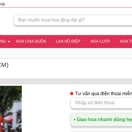
hop
ƠNG
HOA CHIA BUỒN
LAN HỒ ĐIỆP
HOA CƯỚI
HOA 
CM)
Tư vấn qua điện thoại miễn
• Giao hoa nhanh đúng hẹn