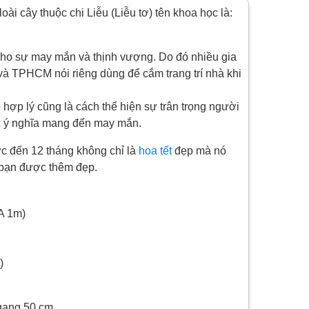
oài cây thuộc chi Liễu (Liễu tơ) tên khoa học là:
ho sự may mắn và thịnh vượng. Do đó nhiều gia
và TPHCM nói riêng dùng để cắm trang trí nhà khi
 hợp lý cũng là cách thể hiện sự trân trọng người
iệc ý nghĩa mang đến may mắn.
c đến 12 tháng không chỉ là
hoa tết
đẹp mà nó
 bạn được thêm đẹp.
 A 1m)
)
gang 50 cm