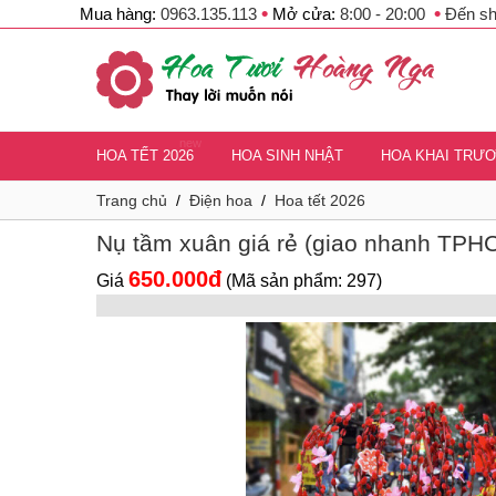
•
•
Mua hàng:
0963.135.113
Mở cửa:
8:00 - 20:00
Đến s
new
HOA TẾT 2026
HOA SINH NHẬT
HOA KHAI TRƯ
Trang chủ
/
Điện hoa
/
Hoa tết 2026
Nụ tầm xuân giá rẻ (giao nhanh TPH
650.000đ
Giá
(Mã sản phẩm: 297)