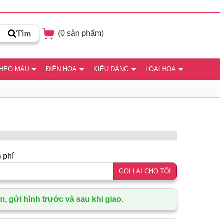
Tìm
(
0
sản phẩm)
THEO MÀU
ĐIỆN HOA
KIỂU DÁNG
LOẠI HOA
 phí
GỌI LẠI CHO TÔI
, gửi hình trước và sau khi giao.