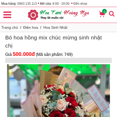
•
•
Mua hàng:
0963.135.113
Mở cửa:
8:00 - 20:00
Đến shop
0
Trang chủ
/
Điện hoa
/
Hoa Sinh Nhật
Bó hoa hồng mix chúc mừng sinh nhật
chị
500.000đ
Giá
(Mã sản phẩm: 749)