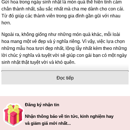
Gửi hoa trong ngày sinh nhật là món quà thể hiện tình cảm
chân thành nhất, sâu sắc nhất mà cha mẹ dành cho con cái.
Từ đó giúp các thành viên trong gia đình gần gũi với nhau
hơn.
Ngoài ra, không giống như những món quà khác, mỗi loài
hoa mang một vẻ đẹp và ý nghĩa riêng. Vì vậy, việc lựa chọn
những mẫu hoa tươi đẹp nhất, lộng lẫy nhất kèm theo những
lời chúc ý nghĩa và tuyệt vời sẽ giúp con gái bạn có một ngày
sinh nhật thật tuyệt vời và khó quên.
Nội dung chính
Đọc tiếp
1.
Gợi ý những loài hoa tặng sinh nhật con gái
1.1.
Hoa đồng tiền
1.2.
Hoa baby
Đăng ký nhận tin
1.3.
Hoa hồng
1.4.
Hoa ly
Nhận thông báo về tin tức, kinh nghiệm hay
1.5.
Hoa tulip
và giảm giá mới nhất...