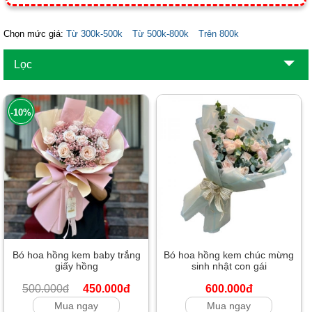
Chọn mức giá:
Từ 300k-500k
Từ 500k-800k
Trên 800k
Lọc
-10%
Bó hoa hồng kem baby trắng
Bó hoa hồng kem chúc mừng
giấy hồng
sinh nhật con gái
500.000đ
450.000đ
600.000đ
Mua ngay
Mua ngay