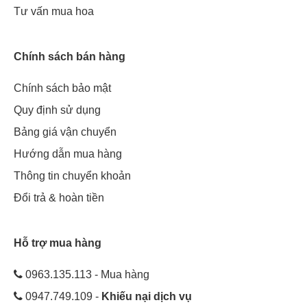
Tư vấn mua hoa
Chính sách bán hàng
Chính sách bảo mật
Quy định sử dụng
Bảng giá vận chuyển
Hướng dẫn mua hàng
Khi bạn tặng hoa đồng tiền cho người lớn thường có nghĩa là
Thông tin chuyển khoản
mong muốn nổi tiếng và danh tiếng. Do đó, nhiều người nghĩ
rằng bông hoa này hoàn toàn không phù hợp với trẻ em. Tuy
Đổi trả & hoàn tiền
nhiên, khi cho em bé, bông hoa này có ý nghĩa cực kỳ dễ
thương.
Hỗ trợ mua hàng
Đó là một biểu tượng của sự tin tưởng, sự phấn khích mà cha
mẹ muốn con cái họ có. Sẽ thật tuyệt nếu những đứa trẻ nhận
0963.135.113 - Mua hàng
được món quà của hoa vàng hoặc màu cam sáng vào ngày
0947.749.109 -
Khiếu nại dịch vụ
sinh.