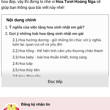
hoa đẹp, vậy thì đừng lo nhé vì
Hoa Tươi Hoàng Nga
sẽ
giúp bạn thông qua bài viết này nhé!
Nội dung chính
1.
Ý nghĩa của việc tặng hoa sinh nhật em gái?
2.
Gợi ý những loài hoa tặng sinh nhật em gái
2.1.
Hoa hướng dương - gửi những lời chúc với ý nghĩa
luôn lạc quan vui vẻ và yêu đời
2.2.
Hoa hồng - thể hiện tình cảm yêu thương chân thành
2.3.
Hoa baby - loài hoa thuần khiết, trong sáng
2.4.
Hoa tulip
2.5.
Hoa thủy tiên
2.6.
Hoa đồng tiền
Đọc tiếp
3.
Gợi ý những món quà khác tặng với hoa sinh nhật
Ý nghĩa của việc tặng hoa sinh nhật
em gái?
Đăng ký nhận tin