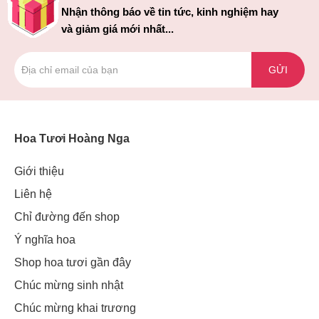
Nhận thông báo về tin tức, kinh nghiệm hay
và giảm giá mới nhất...
GỬI
Hoa Tươi Hoàng Nga
Giới thiệu
Liên hệ
Chỉ đường đến shop
Nếu như từ trước giờ bạn chưa bao giờ thể hiện tình cảm
Ý nghĩa hoa
yêu thương của mình dành cho em gái một cách trực tiếp hay
Shop hoa tươi gần đây
thể hiện hết mình thì nhân dịp sinh nhật đặc biệt này của em
thì hãy lựa chọn cho mình một
Chúc mừng sinh nhật
bó hoa chúc mừng sinh nhật
em gái thật ý nghĩa. Đi với
bó hoa
thì hãy kèm thêm những lời
Chúc mừng khai trương