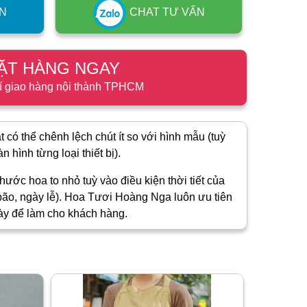
N
CHAT TƯ VẤN
ẶT HÀNG NGAY
í giao hàng nội thành TPHCM
 có thể chênh lệch chút ít so với hình mẫu (tuỳ
 hình từng loại thiết bị).
hước hoa to nhỏ tuỳ vào điều kiện thời tiết của
ão, ngày lễ). Hoa Tươi Hoàng Nga luôn ưu tiên
ày để làm cho khách hàng.