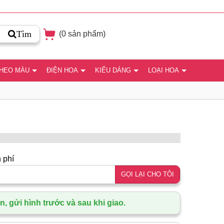
Tìm
(
0
sản phẩm)
THEO MÀU
ĐIỆN HOA
KIỂU DÁNG
LOẠI HOA
 phí
GỌI LẠI CHO TÔI
, gửi hình trước và sau khi giao.