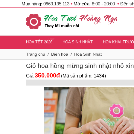
•
•
Mua hàng:
0963.135.113
Mở cửa:
8:00 - 20:00
Đến s
new
HOA TẾT 2026
HOA SINH NHẬT
HOA KHAI TRƯ
Trang chủ
/
Điện hoa
/
Hoa Sinh Nhật
Giỏ hoa hồng mừng sinh nhật nhỏ xi
350.000đ
Giá
(Mã sản phẩm: 1434)