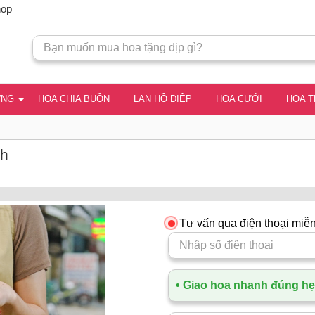
hop
ƠNG
HOA CHIA BUỒN
LAN HỒ ĐIỆP
HOA CƯỚI
HOA 
nh
Tư vấn qua điện thoại miễn
• Giao hoa nhanh đúng hẹn