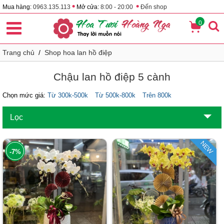
•
•
Mua hàng:
0963.135.113
Mở cửa:
8:00 - 20:00
Đến shop
0
Trang chủ
/
Shop hoa lan hồ điệp
Chậu lan hồ điệp 5 cành
Chọn mức giá:
Từ 300k-500k
Từ 500k-800k
Trên 800k
Lọc
NEW
-7%