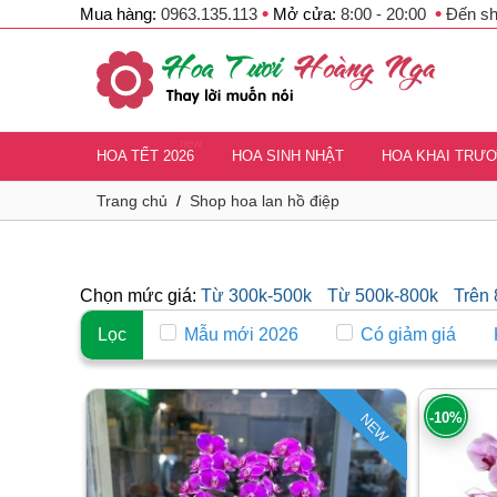
•
•
Mua hàng:
0963.135.113
Mở cửa:
8:00 - 20:00
Đến s
new
HOA TẾT 2026
HOA SINH NHẬT
HOA KHAI TRƯ
Trang chủ
/
Shop hoa lan hồ điệp
Chọn mức giá:
Từ 300k-500k
Từ 500k-800k
Trên
Lọc
Mẫu mới 2026
Có giảm giá
-10%
NEW