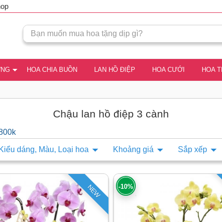
hop
ƠNG
HOA CHIA BUỒN
LAN HỒ ĐIỆP
HOA CƯỚI
HOA 
Chậu lan hồ điệp 3 cành
 800k
Kiểu dáng, Màu, Loại hoa
Khoảng giá
Sắp xếp
-10%
NEW