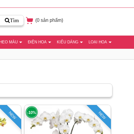
Tìm
(
0
sản phẩm)
THEO MÀU
ĐIỆN HOA
KIỂU DÁNG
LOẠI HOA
-10%
NEW
NEW