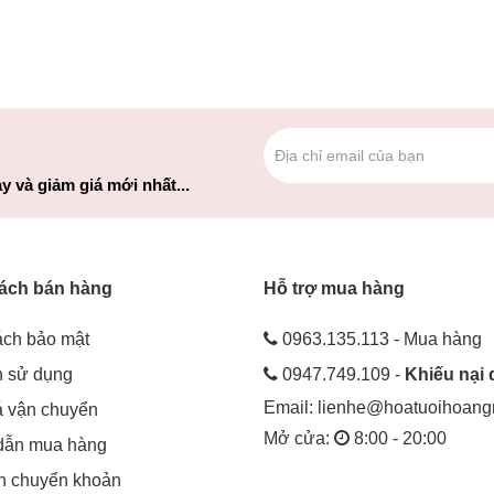
y và giảm giá mới nhất...
ách bán hàng
Hỗ trợ mua hàng
ách bảo mật
0963.135.113 - Mua hàng
h sử dụng
0947.749.109 -
Khiếu nại 
Email:
lienhe@hoatuoihoan
á vận chuyển
Mở cửa:
8:00 - 20:00
dẫn mua hàng
in chuyển khoản