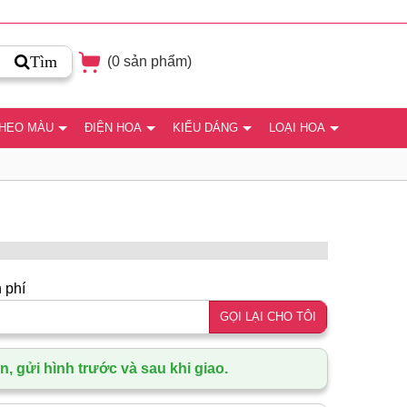
Tìm
(
0
sản phẩm)
THEO MÀU
ĐIỆN HOA
KIỂU DÁNG
LOẠI HOA
 phí
GỌI LẠI CHO TÔI
, gửi hình trước và sau khi giao.