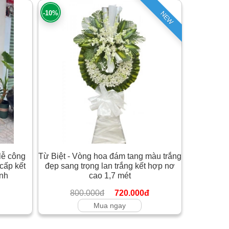
-10%
NEW
lễ công
Từ Biệt - Vòng hoa đám tang màu trắng
cấp kết
đẹp sang trọng lan trắng kết hợp nơ
anh
cao 1,7 mét
800.000đ
720.000đ
Mua ngay