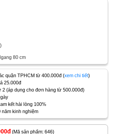
c)
Ngang 80 cm
c quận TPHCM từ 400.000đ (
xem chi tiết
)
iá 25.000đ
 2 (áp dụng cho đơn hàng từ 500.000đ)
ngày
cam kết hài lòng 100%
0 năm kinh nghiệm
000đ
(Mã sản phẩm: 646)