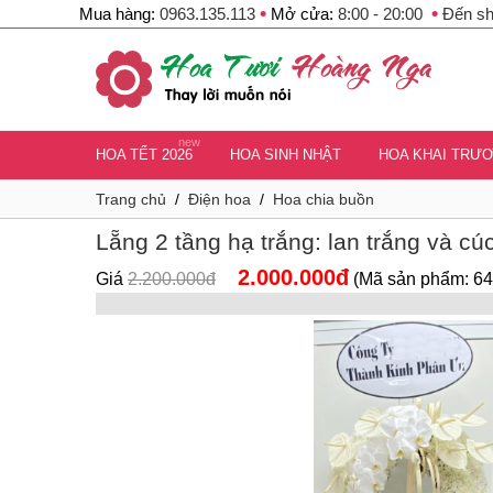
•
•
Mua hàng:
0963.135.113
Mở cửa:
8:00 - 20:00
Đến s
new
HOA TẾT 2026
HOA SINH NHẬT
HOA KHAI TRƯ
Trang chủ
/
Điện hoa
/
Hoa chia buồn
Lẵng 2 tầng hạ trắng: lan trắng và cúc
2.000.000đ
Giá
2.200.000đ
(Mã sản phẩm: 64