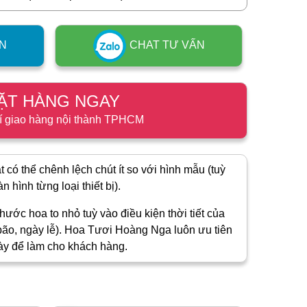
N
CHAT TƯ VẤN
ẶT HÀNG NGAY
í giao hàng nội thành TPHCM
 có thể chênh lệch chút ít so với hình mẫu (tuỳ
 hình từng loại thiết bị).
hước hoa to nhỏ tuỳ vào điều kiện thời tiết của
ão, ngày lễ). Hoa Tươi Hoàng Nga luôn ưu tiên
ày để làm cho khách hàng.