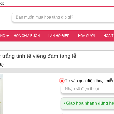
hop
ƠNG
HOA CHIA BUỒN
LAN HỒ ĐIỆP
HOA CƯỚI
HOA 
 trắng tinh tế viếng đám tang lễ
6)
Tư vấn qua điện thoại miễn
• Giao hoa nhanh đúng hẹn