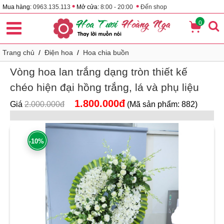
•
•
Mua hàng:
0963.135.113
Mở cửa:
8:00 - 20:00
Đến shop
0
Trang chủ
/
Điện hoa
/
Hoa chia buồn
Vòng hoa lan trắng dạng tròn thiết kế
chéo hiện đại hồng trắng, lá và phụ liệu
1.800.000đ
Giá
2.000.000đ
(Mã sản phẩm: 882)
-10%