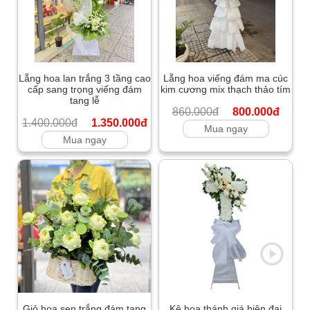
Lẵng hoa lan trắng 3 tầng cao
Lẵng hoa viếng đám ma cúc
cấp sang trọng viếng đám
kim cương mix thạch thảo tím
tang lễ
860.000đ
800.000đ
1.400.000đ
1.350.000đ
Mua ngay
Mua ngay
Giỏ hoa sen trắng đám tang
Kệ hoa thánh giá hiện đại