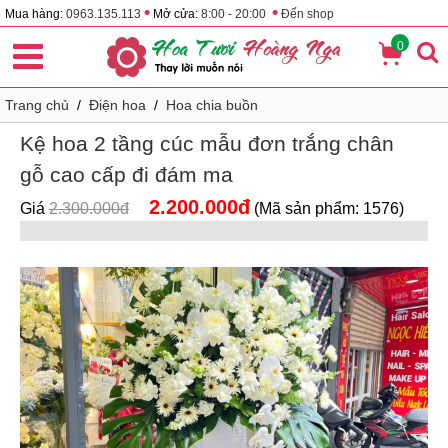
•
•
Mua hàng:
0963.135.113
Mở cửa:
8:00 - 20:00
Đến shop
0
Trang chủ
/
Điện hoa
/
Hoa chia buồn
Kệ hoa 2 tầng cúc mẫu đơn trắng chân
gỗ cao cấp đi đám ma
2.200.000đ
Giá
2.300.000đ
(Mã sản phẩm: 1576)