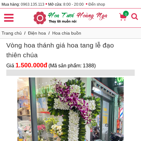
•
•
Mua hàng:
0963.135.113
Mở cửa:
8:00 - 20:00
Đến shop
0
Trang chủ
/
Điện hoa
/
Hoa chia buồn
Vòng hoa thánh giá hoa tang lễ đạo
thiên chúa
1.500.000đ
Giá
(Mã sản phẩm: 1388)