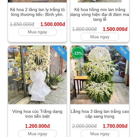
Kệ hoa 2 tầng lan ly trắng tỏ
Kệ hoa hồng mix lan trắng
lòng thương tiếc- Bình yên.
dạng vòng hiện đại đi đám ma
tang lễ
1.650.000đ
1.500.000đ
1.800.000đ
1.500.000đ
Mua ngay
Mua ngay
NEW
NEW
-15%
Vòng hoa cúc Trắng dạng
Lẵng hoa 3 tầng lan trắng cao
tròn tiễn biệt
cấp sang trọng
1.200.000đ
2.000.000đ
1.700.000đ
Mua ngay
Mua ngay