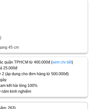
c)
gang 45 cm
c quận TPHCM từ 400.000đ (
xem chi tiết
)
iá 25.000đ
 2 (áp dụng cho đơn hàng từ 500.000đ)
ngày
cam kết hài lòng 100%
0 năm kinh nghiệm
hẩm: 263)