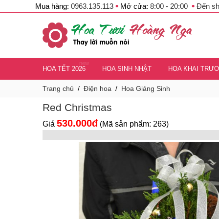
•
•
Mua hàng:
0963.135.113
Mở cửa:
8:00 - 20:00
Đến s
new
HOA TẾT 2026
HOA SINH NHẬT
HOA KHAI TRƯ
Trang chủ
/
Điện hoa
/
Hoa Giáng Sinh
Red Christmas
530.000đ
Giá
(Mã sản phẩm: 263)