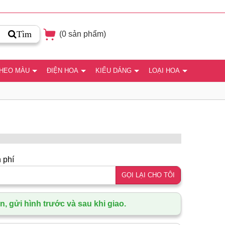
Tìm
(
0
sản phẩm)
THEO MÀU
ĐIỆN HOA
KIỂU DÁNG
LOẠI HOA
 phí
GỌI LẠI CHO TÔI
, gửi hình trước và sau khi giao.