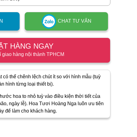
N
CHAT TƯ VẤN
ẶT HÀNG NGAY
í giao hàng nội thành TPHCM
 có thể chênh lệch chút ít so với hình mẫu (tuỳ
 hình từng loại thiết bị).
hước hoa to nhỏ tuỳ vào điều kiện thời tiết của
ão, ngày lễ). Hoa Tươi Hoàng Nga luôn ưu tiên
ày để làm cho khách hàng.