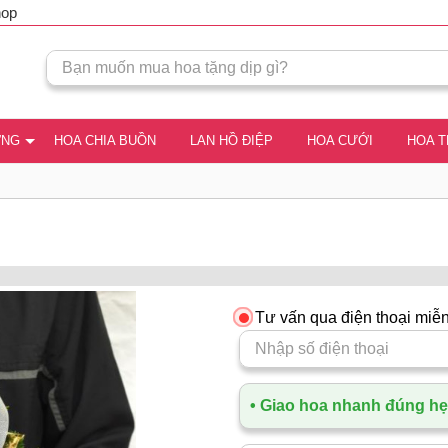
hop
ƠNG
HOA CHIA BUỒN
LAN HỒ ĐIỆP
HOA CƯỚI
HOA 
Tư vấn qua điện thoại miễn
• Giao hoa nhanh đúng hẹn