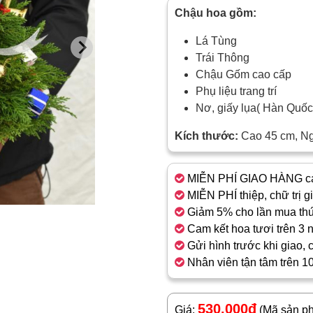
Chậu hoa gồm:
Lá Tùng
Trái Thông
Chậu Gốm cao cấp
Phụ liệu trang trí
Nơ, giấy lụa( Hàn Quố
Kích thước:
Cao 45 cm, N
MIỄN PHÍ GIAO HÀNG cá
MIỄN PHÍ thiệp, chữ trị g
Giảm 5% cho lần mua thứ
Cam kết hoa tươi trên 3 
Gửi hình trước khi giao, 
Nhân viên tận tâm trên 1
530.000đ
Giá:
(Mã sản p