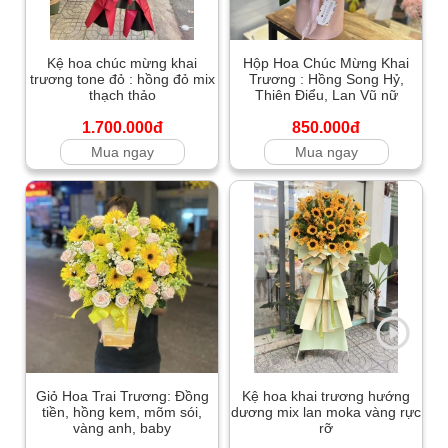
Kệ hoa chúc mừng khai
Hộp Hoa Chúc Mừng Khai
trương tone đỏ : hồng đỏ mix
Trương : Hồng Song Hỷ,
thạch thảo
Thiên Điểu, Lan Vũ nữ
1.700.000đ
850.000đ
Mua ngay
Mua ngay
Giỏ Hoa Trai Trương: Đồng
Kệ hoa khai trương hướng
tiền, hồng kem, mõm sói,
dương mix lan moka vàng rực
vàng anh, baby
rỡ