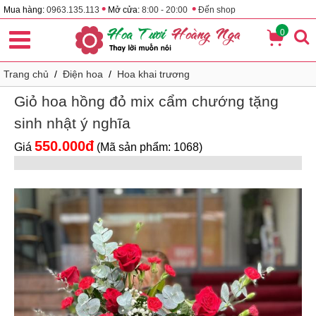
•
•
Mua hàng:
0963.135.113
Mở cửa:
8:00 - 20:00
Đến shop
0
Trang chủ
/
Điện hoa
/
Hoa khai trương
Giỏ hoa hồng đỏ mix cẩm chướng tặng
sinh nhật ý nghĩa
550.000đ
Giá
(Mã sản phẩm: 1068)