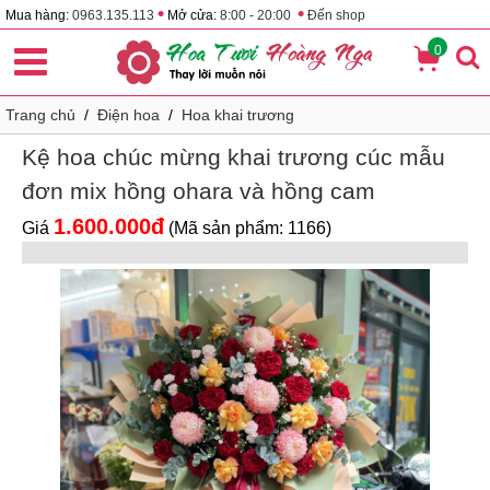
•
•
Mua hàng:
0963.135.113
Mở cửa:
8:00 - 20:00
Đến shop
0
Trang chủ
/
Điện hoa
/
Hoa khai trương
Kệ hoa chúc mừng khai trương cúc mẫu
đơn mix hồng ohara và hồng cam
1.600.000đ
Giá
(Mã sản phẩm: 1166)