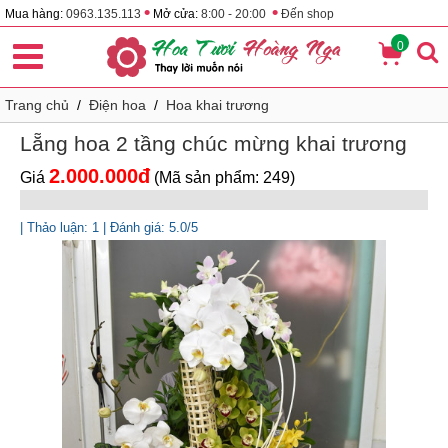
•
•
Mua hàng:
0963.135.113
Mở cửa:
8:00 - 20:00
Đến shop
0
Trang chủ
/
Điện hoa
/
Hoa khai trương
Lẵng hoa 2 tầng chúc mừng khai trương
2.000.000đ
Giá
(Mã sản phẩm: 249)
| Thảo luận: 1 | Đánh giá: 5.0/5