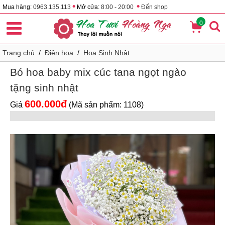
•
•
Mua hàng:
0963.135.113
Mở cửa:
8:00 - 20:00
Đến shop
0
Trang chủ
/
Điện hoa
/
Hoa Sinh Nhật
Bó hoa baby mix cúc tana ngọt ngào
tặng sinh nhật
600.000đ
Giá
(Mã sản phẩm: 1108)