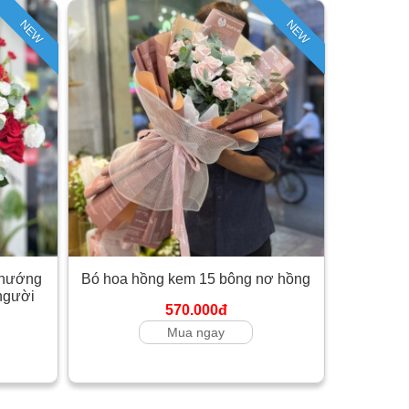
NEW
NEW
chướng
Bó hoa hồng kem 15 bông nơ hồng
người
570.000đ
Mua ngay