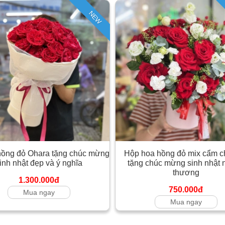
NEW
hồng đỏ Ohara tặng chúc mừng
Hộp hoa hồng đỏ mix cẩm 
inh nhật đẹp và ý nghĩa
tặng chúc mừng sinh nhật 
thương
1.300.000đ
750.000đ
Mua ngay
Mua ngay