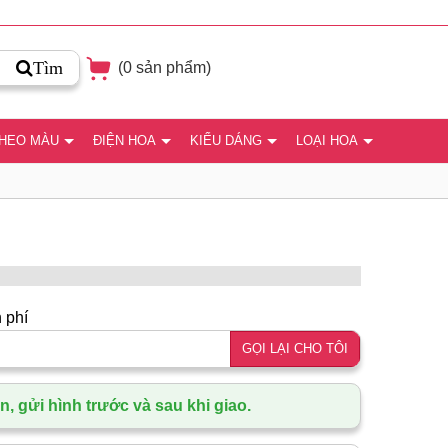
Tìm
(
0
sản phẩm)
THEO MÀU
ĐIỆN HOA
KIỂU DÁNG
LOẠI HOA
 phí
GỌI LẠI CHO TÔI
, gửi hình trước và sau khi giao.