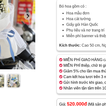
Bó hoa gồm có :
Hoa mẫu đơn
Hoa cát tường
Giấy gói Hàn Quốc
Phụ liệu và nơ trang trí
Miễn phí banner và thi
Kích thước:
Cao 50 cm, N
MIỄN PHÍ GIAO HÀNG cá
MIỄN PHÍ thiệp, chữ trị g
Giảm 5% cho lần mua thứ
Cam kết hoa tươi trên 3 
Gửi hình trước khi giao, 
Nhân viên tận tâm trên 1
520.000đ
Giá:
(Mã sản p