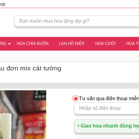
hop
ƠNG
HOA CHIA BUỒN
LAN HỒ ĐIỆP
HOA CƯỚI
HOA 
ẫu đơn mix cát tường
Tư vấn qua điện thoại miễn
• Giao hoa nhanh đúng hẹn