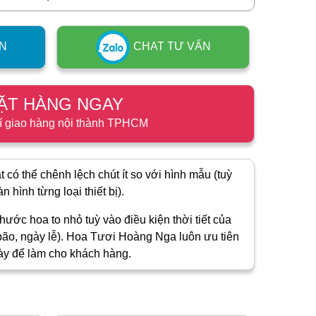
N
CHAT TƯ VẤN
ẶT HÀNG NGAY
í giao hàng nội thành TPHCM
 có thể chênh lệch chút ít so với hình mẫu (tuỳ
 hình từng loại thiết bị).
hước hoa to nhỏ tuỳ vào điều kiện thời tiết của
ão, ngày lễ). Hoa Tươi Hoàng Nga luôn ưu tiên
ày để làm cho khách hàng.