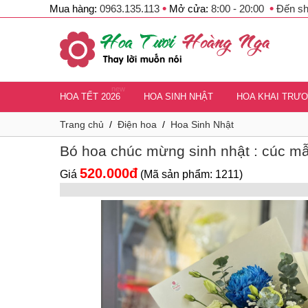
•
•
Mua hàng:
0963.135.113
Mở cửa:
8:00 - 20:00
Đến s
new
HOA TẾT 2026
HOA SINH NHẬT
HOA KHAI TRƯ
Trang chủ
/
Điện hoa
/
Hoa Sinh Nhật
Bó hoa chúc mừng sinh nhật : cúc m
520.000đ
Giá
(Mã sản phẩm: 1211)