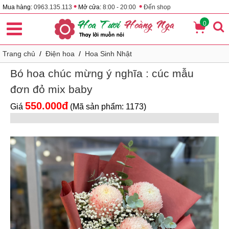
•
•
Mua hàng:
0963.135.113
Mở cửa:
8:00 - 20:00
Đến shop
0
Trang chủ
/
Điện hoa
/
Hoa Sinh Nhật
Bó hoa chúc mừng ý nghĩa : cúc mẫu
đơn đỏ mix baby
550.000đ
Giá
(Mã sản phẩm: 1173)