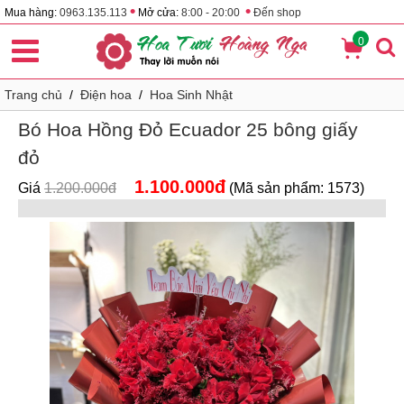
•
•
Mua hàng:
0963.135.113
Mở cửa:
8:00 - 20:00
Đến shop
0
Trang chủ
/
Điện hoa
/
Hoa Sinh Nhật
Bó Hoa Hồng Đỏ Ecuador 25 bông giấy
đỏ
1.100.000đ
Giá
1.200.000đ
(Mã sản phẩm: 1573)