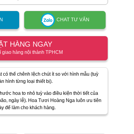
N
CHAT TƯ VẤN
ẶT HÀNG NGAY
í giao hàng nội thành TPHCM
 có thể chênh lệch chút ít so với hình mẫu (tuỳ
 hình từng loại thiết bị).
hước hoa to nhỏ tuỳ vào điều kiện thời tiết của
ão, ngày lễ). Hoa Tươi Hoàng Nga luôn ưu tiên
ày để làm cho khách hàng.