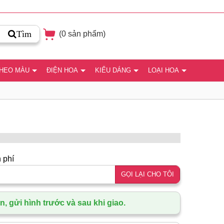
Tìm
(
0
sản phẩm)
THEO MÀU
ĐIỆN HOA
KIỂU DÁNG
LOẠI HOA
 phí
GỌI LẠI CHO TÔI
, gửi hình trước và sau khi giao.