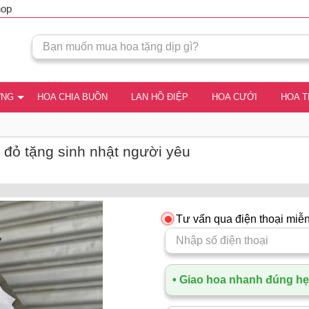
hop
ƠNG
HOA CHIA BUỒN
LAN HỒ ĐIỆP
HOA CƯỚI
HOA 
 đỏ tặng sinh nhật người yêu
Tư vấn qua điện thoại miễn
• Giao hoa nhanh đúng hẹn