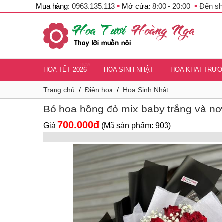
•
•
Mua hàng:
0963.135.113
Mở cửa:
8:00 - 20:00
Đến s
new
HOA TẾT 2026
HOA SINH NHẬT
HOA KHAI TRƯ
Trang chủ
/
Điện hoa
/
Hoa Sinh Nhật
Bó hoa hồng đỏ mix baby trắng và nơ
700.000đ
Giá
(Mã sản phẩm: 903)