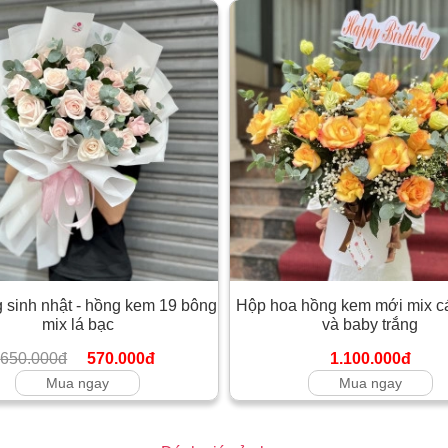
 sinh nhật - hồng kem 19 bông
Hộp hoa hồng kem mới mix c
mix lá bạc
và baby trắng
650.000đ
570.000đ
1.100.000đ
Mua ngay
Mua ngay