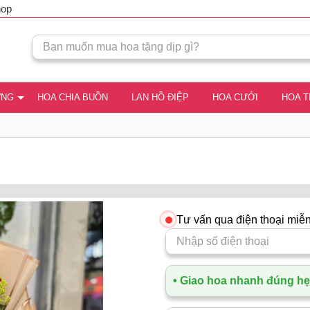
hop
ƠNG
HOA CHIA BUỒN
LAN HỒ ĐIỆP
HOA CƯỚI
HOA 
Tư vấn qua điện thoại miễn
• Giao hoa nhanh đúng hẹn