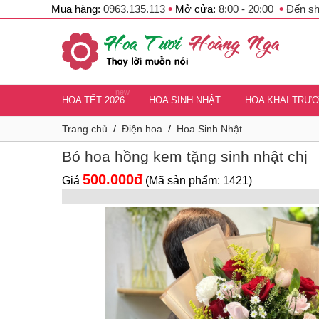
•
•
Mua hàng:
0963.135.113
Mở cửa:
8:00 - 20:00
Đến s
new
HOA TẾT 2026
HOA SINH NHẬT
HOA KHAI TRƯ
Trang chủ
/
Điện hoa
/
Hoa Sinh Nhật
Bó hoa hồng kem tặng sinh nhật chị
500.000đ
Giá
(Mã sản phẩm: 1421)