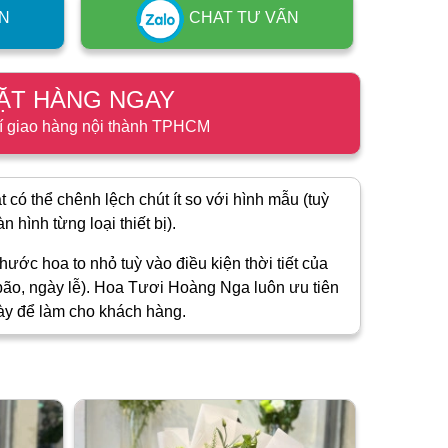
N
CHAT TƯ VẤN
ẶT HÀNG NGAY
í giao hàng nội thành TPHCM
 có thể chênh lệch chút ít so với hình mẫu (tuỳ
 hình từng loại thiết bị).
hước hoa to nhỏ tuỳ vào điều kiện thời tiết của
ão, ngày lễ). Hoa Tươi Hoàng Nga luôn ưu tiên
ày để làm cho khách hàng.