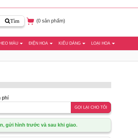
Tìm
(
0
sản phẩm)
THEO MÀU
ĐIỆN HOA
KIỂU DÁNG
LOẠI HOA
 phí
GỌI LẠI CHO TÔI
, gửi hình trước và sau khi giao.