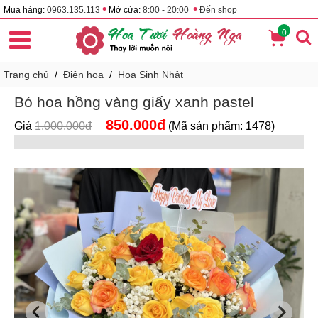
•
•
Mua hàng:
0963.135.113
Mở cửa:
8:00 - 20:00
Đến shop
0
Trang chủ
/
Điện hoa
/
Hoa Sinh Nhật
Bó hoa hồng vàng giấy xanh pastel
850.000đ
Giá
1.000.000đ
(Mã sản phẩm: 1478)