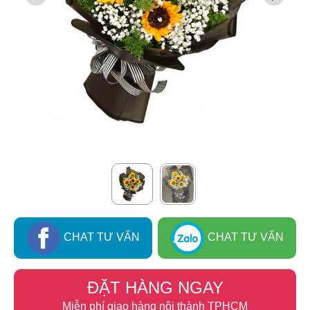
CHAT TƯ VẤN
CHAT TƯ VẤN
ĐẶT HÀNG NGAY
Miễn phí giao hàng nội thành TPHCM