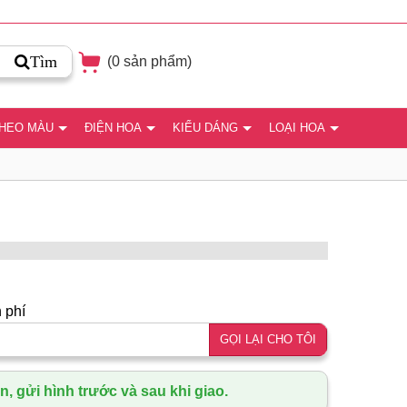
Tìm
(
0
sản phẩm)
THEO MÀU
ĐIỆN HOA
KIỂU DÁNG
LOẠI HOA
 phí
GỌI LẠI CHO TÔI
, gửi hình trước và sau khi giao.