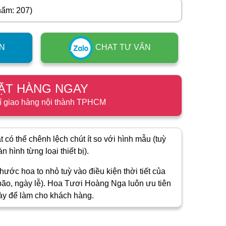
hẩm: 207)
N
CHAT TƯ VẤN
ẶT HÀNG NGAY
í giao hàng nội thành TPHCM
 có thể chênh lệch chút ít so với hình mẫu (tuỳ
 hình từng loại thiết bị).
hước hoa to nhỏ tuỳ vào điều kiện thời tiết của
ão, ngày lễ). Hoa Tươi Hoàng Nga luôn ưu tiên
ày để làm cho khách hàng.