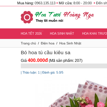
•
•
Mua hàng:
0963.135.113
Mở cửa:
8:00 - 20:00
Đến s
new
HOA TẾT 2026
HOA SINH NHẬT
HOA KHAI TRƯ
Trang chủ
/
Điện hoa
/
Hoa Sinh Nhật
Bó hoa tú cầu kiêu sa
400.000đ
Giá
(Mã sản phẩm: 207)
| Thảo luận: 1 | Đánh giá: 5.0/5