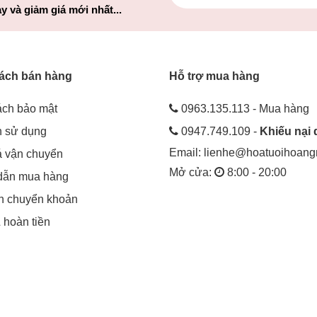
y và giảm giá mới nhất...
ách bán hàng
Hỗ trợ mua hàng
ách bảo mật
0963.135.113 - Mua hàng
h sử dụng
0947.749.109 -
Khiếu nại 
Email:
lienhe@hoatuoihoan
á vận chuyển
Mở cửa:
8:00 - 20:00
dẫn mua hàng
in chuyển khoản
& hoàn tiền