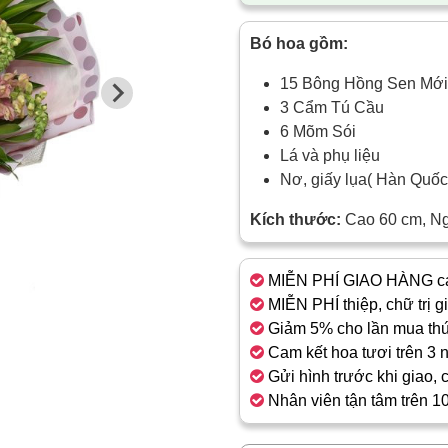
Bó hoa gồm:
15 Bông Hồng Sen Mới
3 Cẩm Tú Cầu
6 Mõm Sói
Lá và phụ liệu
Nơ, giấy lụa( Hàn Quố
Kích thước:
Cao 60 cm, N
MIỄN PHÍ GIAO HÀNG cá
MIỄN PHÍ thiệp, chữ trị g
Giảm 5% cho lần mua thứ
Cam kết hoa tươi trên 3 
Gửi hình trước khi giao, 
Nhân viên tận tâm trên 1