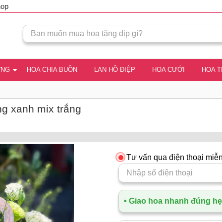
hop
ƠNG
HOA CHIA BUỒN
LAN HỒ ĐIỆP
HOA CƯỚI
HOA 
ng xanh mix trắng
Tư vấn qua điện thoại miễn
• Giao hoa nhanh đúng hẹn