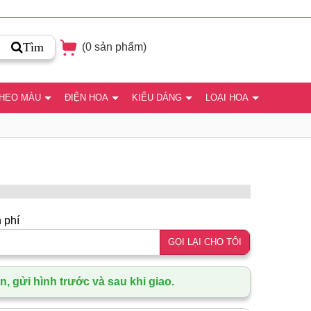
Tìm
(
0
sản phẩm)
THEO MÀU
ĐIỆN HOA
KIỂU DÁNG
LOẠI HOA
 phí
GỌI LẠI CHO TÔI
, gửi hình trước và sau khi giao.