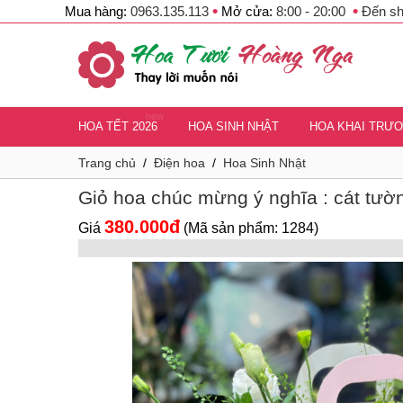
•
•
Mua hàng:
0963.135.113
Mở cửa:
8:00 - 20:00
Đến s
new
HOA TẾT 2026
HOA SINH NHẬT
HOA KHAI TRƯ
Trang chủ
/
Điện hoa
/
Hoa Sinh Nhật
Giỏ hoa chúc mừng ý nghĩa : cát tườ
380.000đ
Giá
(Mã sản phẩm: 1284)