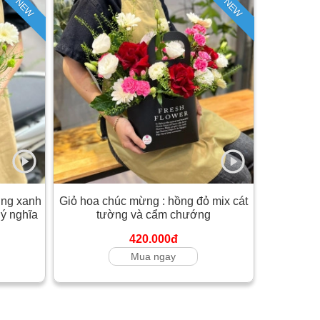
NEW
NEW
ờng xanh
Giỏ hoa chúc mừng : hồng đỏ mix cát
 ý nghĩa
tường và cẩm chướng
420.000đ
Mua ngay