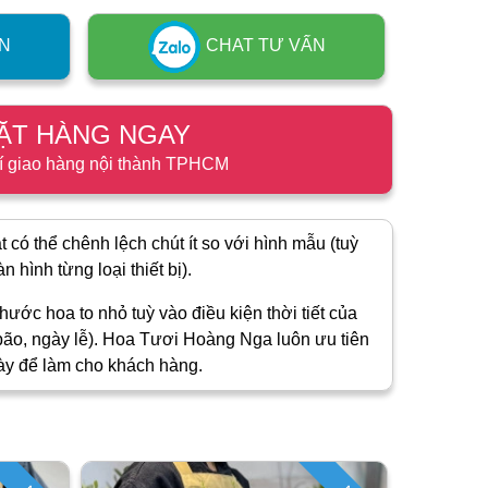
N
CHAT TƯ VẤN
ẶT HÀNG NGAY
í giao hàng nội thành TPHCM
 có thể chênh lệch chút ít so với hình mẫu (tuỳ
 hình từng loại thiết bị).
hước hoa to nhỏ tuỳ vào điều kiện thời tiết của
ão, ngày lễ). Hoa Tươi Hoàng Nga luôn ưu tiên
ày để làm cho khách hàng.