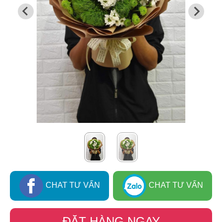
CHAT TƯ VẤN
CHAT TƯ VẤN
ĐẶT HÀNG NGAY