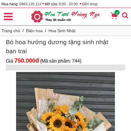
•
•
Mua hàng:
0963.135.113
Mở cửa:
8:00 - 20:00
Đến shop
0
Trang chủ
/
Điện hoa
/
Hoa Sinh Nhật
Bó hoa hướng dương tặng sinh nhật
bạn trai
750.000đ
Giá
(Mã sản phẩm: 744)