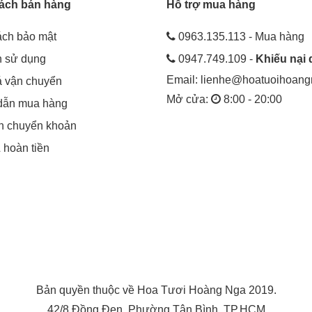
ách bán hàng
Hỗ trợ mua hàng
ách bảo mật
0963.135.113 - Mua hàng
h sử dụng
0947.749.109 -
Khiếu nại 
Email:
lienhe@hoatuoihoan
á vận chuyển
Mở cửa:
8:00 - 20:00
dẫn mua hàng
in chuyển khoản
& hoàn tiền
Bản quyền thuộc về Hoa Tươi Hoàng Nga 2019.
42/8 Đồng Đen, Phường Tân Bình, TP.HCM