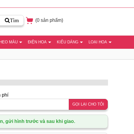
Tìm
(
0
sản phẩm)
THEO MÀU
ĐIỆN HOA
KIỂU DÁNG
LOẠI HOA
 phí
GỌI LẠI CHO TÔI
, gửi hình trước và sau khi giao.