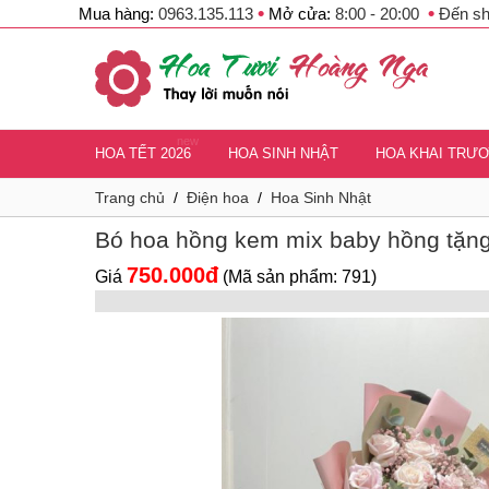
•
•
Mua hàng:
0963.135.113
Mở cửa:
8:00 - 20:00
Đến s
new
HOA TẾT 2026
HOA SINH NHẬT
HOA KHAI TRƯ
Trang chủ
/
Điện hoa
/
Hoa Sinh Nhật
Bó hoa hồng kem mix baby hồng tặng
750.000đ
Giá
(Mã sản phẩm: 791)