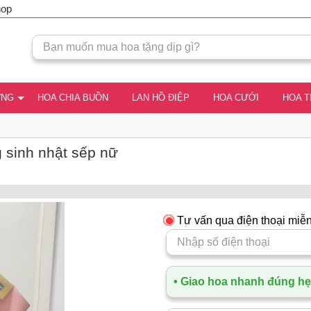
hop
ƠNG
HOA CHIA BUỒN
LAN HỒ ĐIỆP
HOA CƯỚI
HOA 
 sinh nhật sếp nữ
Tư vấn qua điện thoại miễn
• Giao hoa nhanh đúng hẹn