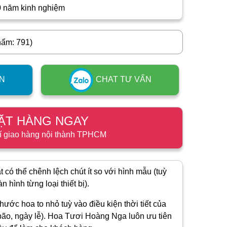
0 năm kinh nghiệm
hẩm: 791)
N
CHAT TƯ VẤN
ẶT HÀNG NGAY
í giao hàng nội thành TPHCM
 có thể chênh lệch chút ít so với hình mẫu (tuỳ
 hình từng loại thiết bị).
hước hoa to nhỏ tuỳ vào điều kiện thời tiết của
ão, ngày lễ). Hoa Tươi Hoàng Nga luôn ưu tiên