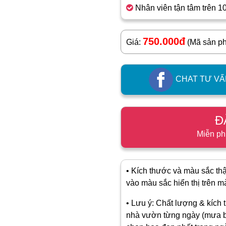
Nhân viên tận tâm trên 1
750.000đ
Giá:
(Mã sản p
CHAT TƯ VẤ
Đ
Miễn ph
• Kích thước và màu sắc thật
vào màu sắc hiển thị trên màn
• Lưu ý: Chất lượng & kích t
nhà vườn từng ngày (mưa b