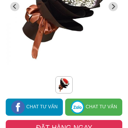
CHAT TƯ VẤN
CHAT TƯ VẤN
ĐẶT HÀNG NGAY