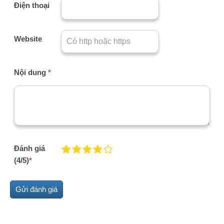
Điện thoại
Website
Nội dung
*
Đánh giá
(4/5)
*