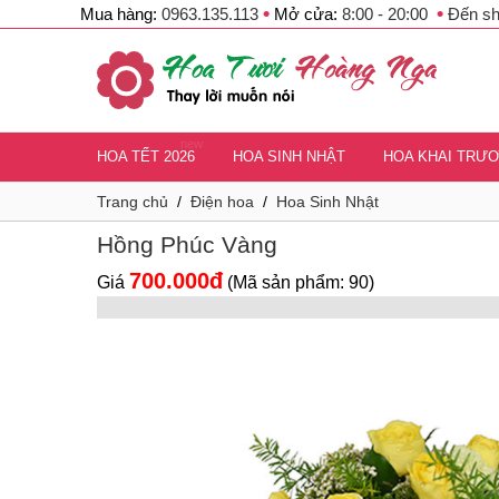
•
•
Mua hàng:
0963.135.113
Mở cửa:
8:00 - 20:00
Đến s
new
HOA TẾT 2026
HOA SINH NHẬT
HOA KHAI TRƯ
Trang chủ
/
Điện hoa
/
Hoa Sinh Nhật
Hồng Phúc Vàng
700.000đ
Giá
(Mã sản phẩm: 90)