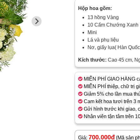
Hộp hoa gồm:
13 hồng Vàng
10 Cẩm Chướng Xanh
Mini
Lá và phụ liệu
Nơ, giấy lụa( Hàn Quố
Kích thước:
Cao 45 cm, N
MIỄN PHÍ GIAO HÀNG cá
MIỄN PHÍ thiệp, chữ trị g
Giảm 5% cho lần mua thứ
Cam kết hoa tươi trên 3 
Gửi hình trước khi giao, 
Nhân viên tận tâm trên 1
700.000đ
Giá:
(Mã sản p