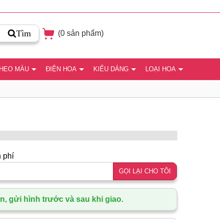
Tìm
(
0
sản phẩm)
THEO MÀU
ĐIỆN HOA
KIỂU DÁNG
LOẠI HOA
 phí
GỌI LẠI CHO TÔI
, gửi hình trước và sau khi giao.