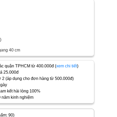
c)
gang 40 cm
c quận TPHCM từ 400.000đ (
xem chi tiết
)
iá 25.000đ
 2 (áp dụng cho đơn hàng từ 500.000đ)
ngày
cam kết hài lòng 100%
0 năm kinh nghiệm
hẩm: 90)