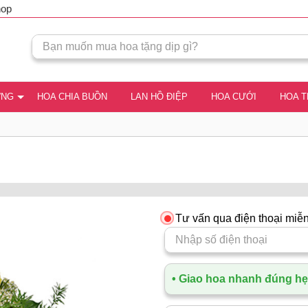
hop
ƠNG
HOA CHIA BUỒN
LAN HỒ ĐIỆP
HOA CƯỚI
HOA 
Tư vấn qua điện thoại miễn
• Giao hoa nhanh đúng hẹn