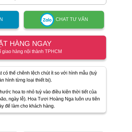
N
CHAT TƯ VẤN
ẶT HÀNG NGAY
í giao hàng nội thành TPHCM
 có thể chênh lệch chút ít so với hình mẫu (tuỳ
 hình từng loại thiết bị).
hước hoa to nhỏ tuỳ vào điều kiện thời tiết của
ão, ngày lễ). Hoa Tươi Hoàng Nga luôn ưu tiên
ày để làm cho khách hàng.