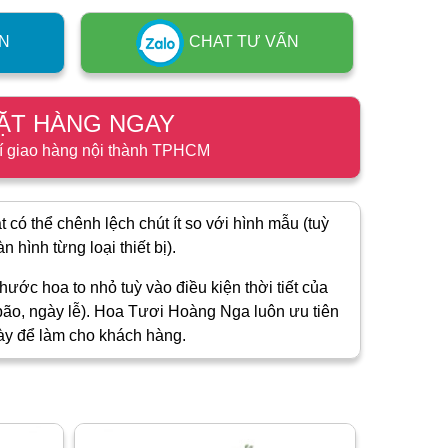
N
CHAT TƯ VẤN
ẶT HÀNG NGAY
í giao hàng nội thành TPHCM
 có thể chênh lệch chút ít so với hình mẫu (tuỳ
 hình từng loại thiết bị).
hước hoa to nhỏ tuỳ vào điều kiện thời tiết của
ão, ngày lễ). Hoa Tươi Hoàng Nga luôn ưu tiên
ày để làm cho khách hàng.