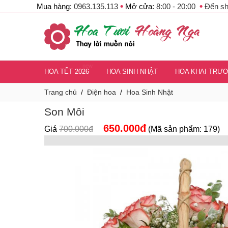
•
•
Mua hàng:
0963.135.113
Mở cửa:
8:00 - 20:00
Đến s
new
HOA TẾT 2026
HOA SINH NHẬT
HOA KHAI TRƯ
Trang chủ
/
Điện hoa
/
Hoa Sinh Nhật
Son Môi
650.000đ
Giá
700.000đ
(Mã sản phẩm: 179)