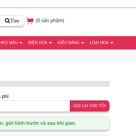
Tìm
(
0
sản phẩm)
THEO MÀU
ĐIỆN HOA
KIỂU DÁNG
LOẠI HOA
 phí
GỌI LẠI CHO TÔI
, gửi hình trước và sau khi giao.