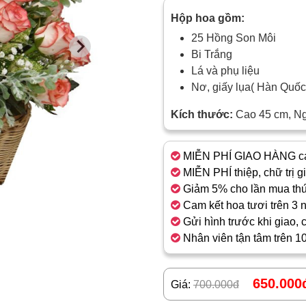
Hộp hoa gồm:
25 Hồng Son Môi
Bi Trắng
Lá và phụ liệu
Nơ, giấy lụa( Hàn Quố
Kích thước:
Cao 45 cm, N
MIỄN PHÍ GIAO HÀNG cá
MIỄN PHÍ thiệp, chữ trị g
Giảm 5% cho lần mua thứ
Cam kết hoa tươi trên 3 
Gửi hình trước khi giao, 
Nhân viên tận tâm trên 1
650.000
Giá:
700.000đ