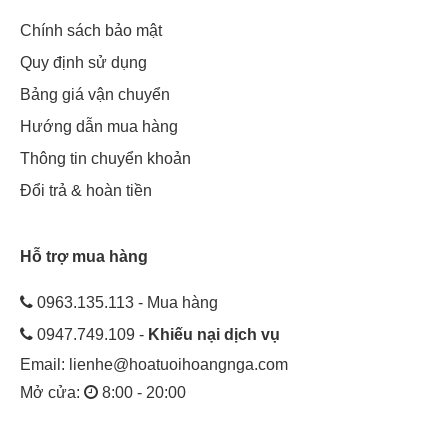
Chính sách bảo mật
Quy định sử dụng
Bảng giá vận chuyển
Hướng dẫn mua hàng
Thông tin chuyển khoản
Đổi trả & hoàn tiền
Hỗ trợ mua hàng
0963.135.113 - Mua hàng
0947.749.109 -
Khiếu nại dịch vụ
Email:
lienhe@hoatuoihoangnga.com
Chọn hoa cát tường trong ngày cưới
Mở cửa:
8:00 - 20:00
Cách chọn hoa cát tường trong ngày cưới cũng là một yếu tố
quan trọng. Khi chọn hoa cưới cầm tay hoa cát tường, bạn