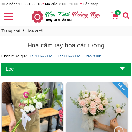
•
•
Mua hàng:
0963.135.113
Mở cửa:
8:00 - 20:00
Đến shop
0
Trang chủ
/
Hoa cưới
Hoa cầm tay hoa cát tường
Chọn mức giá:
Từ 300k-500k
Từ 500k-800k
Trên 800k
Lọc
NEW