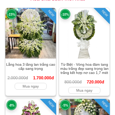
NEW
NEW
-15%
-10%
Lẵng hoa 3 tầng lan trắng cao
Từ Biệt - Vòng hoa đám tang
cấp sang trọng
màu trắng đẹp sang trọng lan
trắng kết hợp nơ cao 1,7 mét
2.000.000đ
1.700.000đ
800.000đ
720.000đ
Mua ngay
Mua ngay
NEW
NEW
-8%
-5%