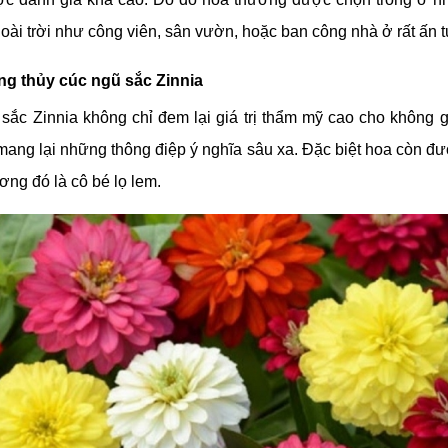
i đoạn còn là nụ hoa, chúng vẫn chưa có gì nổi bật mà chỉ đơ
c mạc. Thế nhưng khi chúng đã thật sự nở rộ sẽ khiến ngườ
u sắc rực rỡ, kiêu sa của nó.
hế, hoa cúc ngũ sắc còn được biết đến là biểu trưng của một t
, dù có khó khăn nào cũng sẽ cùng nhau sát cánh vượt qua.
rong cuộc sống của cúc ngũ sắc Zinnia