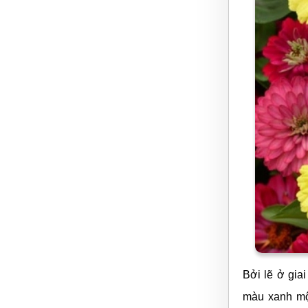
Cũng tương
truyền thống
được ưa chuộ
cảnh.