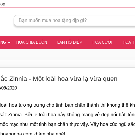
hop
ƠNG
HOA CHIA BUỒN
LAN HỒ ĐIỆP
HOA CƯỚI
HOA 
ắc Zinnia - Một loài hoa vừa lạ vừa quen
/09/2020
loài hoa tượng trưng cho tình bạn chân thành thì không thể k
sắc Zinnia. Bởi lẽ loài hoa này không mang vẻ đẹp nổi bật, lộ
, mộc mạc như một tình bạn chân thực vậy. Vậy hoa cúc ngũ sắc 
ihoangnga.com
khám phá nhé!