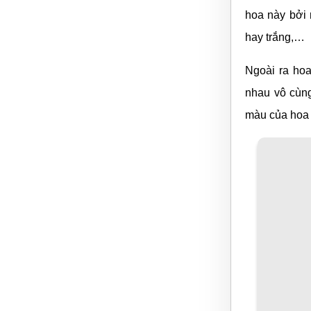
hoa này bởi 
hay trắng,…
Ngoài ra hoa
nhau vô cùng
màu của hoa 
Một ưu điểm 
ta nên khá d
cây cũng đư
công cộng ng
Ý nghĩa pho
Hoa cúc ngũ 
mặt, mà còn 