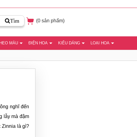
Tìm
(
0
sản phẩm)
THEO MÀU
ĐIỆN HOA
KIỂU DÁNG
LOẠI HOA
hông nghĩ đến
ng lẫy mà đậm
Zinnia là gì?