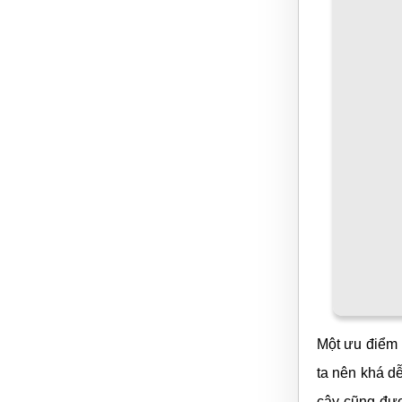
tên rất dễ th