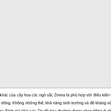
ương đó là cô bé lọ lem.