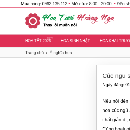
•
•
Mua hàng:
0963.135.113
Mở cửa:
8:00 - 20:00
Đến s
new
HOA TẾT 2026
HOA SINH NHẬT
HOA KHAI TRƯ
Trang chủ
/
Ý nghĩa hoa
Cúc ngũ s
Ngày đăng: 01
Nếu nói đến 
hoa cúc ngũ 
chất giản dị
Cùng hoatuo