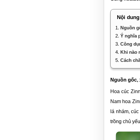
Nội dung
1.
Nguồn gố
2.
Ý nghĩa 
3.
Công dụn
4.
Khi nào 
5.
Cách chă
Nguồn gốc, 
Hoa cúc Zinn
Nam hoa Zinn
lá nhám, cúc
trồng chủ yế