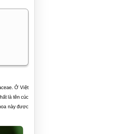
aceae. Ở Việt
ất là tên cúc
 hoa này được