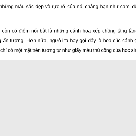
những màu sắc đẹp và rực rỡ của nó, chẳng hạn như cam, đ
 còn có điểm nổi bật là những cánh hoa xếp chồng tầng tần
 ấn tượng. Hơn nữa, người ta hay gọi đây là hoa cúc cánh g
chỉ có một mặt trên tương tự như giấy màu thủ công của học si
khác của cây hoa cúc ngũ sắc Zinnia là phù hợp với điều kiện t
ễ trồng. Không những thế, khả năng sinh trưởng và đề kháng vớ
ợc đánh giá khá cao. Do đó hoa thường được chọn trồng ở n
oài trời như công viên, sân vườn, hoặc ban công nhà ở rất ấn
ng thủy cúc ngũ sắc Zinnia
sắc Zinnia không chỉ đem lại giá trị thẩm mỹ cao cho không 
mang lại những thông điệp ý nghĩa sâu xa. Đặc biệt hoa còn đượ