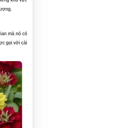
n giản là một
i ta phải ấn
ình bạn tri kỷ