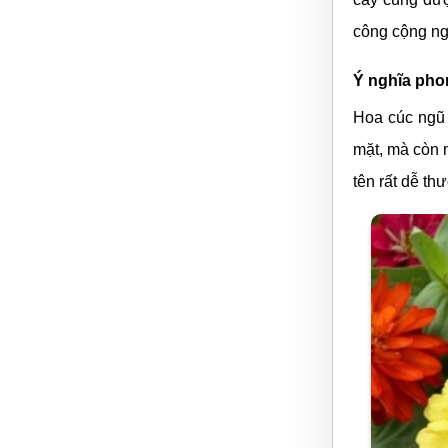
Bởi lẽ ở gia
màu xanh mộ
tượng bởi mà
Không những t
thiêng liêng
Công dụng t