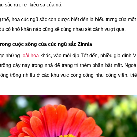
 bạn cũng có thể lấy vài cành hoa cúc ngũ sắc Zinnia cắm tr
trong nhà ở, hoặc bàn tiệc rất tinh tế và thẩm mỹ.
 tặng cúc ngũ sắc Zinnia?
hĩa biết bao nhiêu khi gửi tặng một chậu hoa cúc ngũ sắc Zin
ân thiết trong cuộc đời. Đó sẽ là một lời cảm ơn, an ủi hoặc
 đến họ.