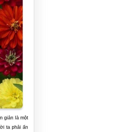
iệt thường có
i ra hoa cũng
ển lãm để làm