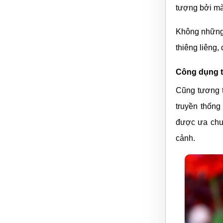
Bên cạnh đó,
để trang trí 
Khi nào nên
Sẽ thật ý ng
người bạn th
cùng sâu sắc