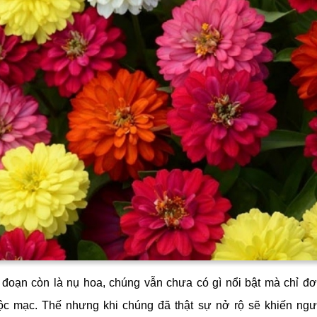
 tự những
loài hoa
khác, vào mỗi dịp Tết đến, nhiều gia đình V
 trồng cây này trong nhà để trang trí thêm phần bắt mắt. Ngoà
ng trồng nhiều ở các khu vực công cộng như công viên, tri