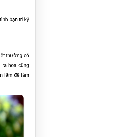
ong bình nước
nia đến những
 động viên vô