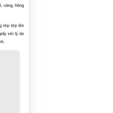
ỏ, vàng, hồng
g lớp lớp lên
iấy với lý do
nh.
hời tiết nước
i sâu hại của
hững khu vực
 tượng.
gian mà nó có
c gọi với cái